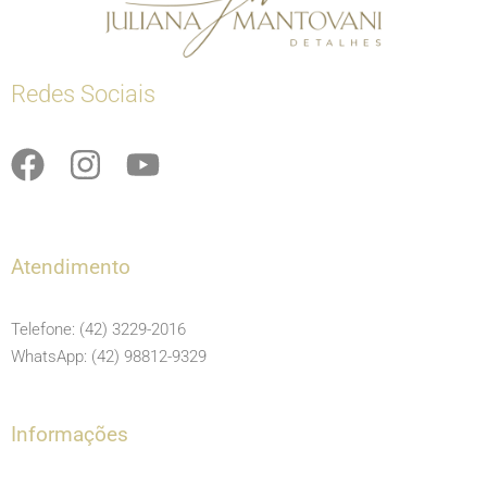
Redes Sociais
F
I
Y
a
n
o
c
s
u
e
t
t
Atendimento
b
a
u
o
g
b
Telefone: (42) 3229-2016
o
r
e
WhatsApp: (42) 98812-9329
k
a
m
Informações