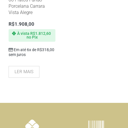
Porcelana Carrara
Vista Alegre
R$
1.908,00
À vista
R$
1.812,60
no Pix
Em até 6x de
R$
318,00
sem juros
LER MAIS