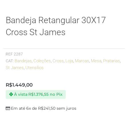
Bandeja Retangular 30X17
Cross St James
REF
2287
Bandejas
Coleções
Cross
Loja
Marcas
Mesa
Pratarias
CAT:
,
,
,
,
,
,
,
St James
Utensílios
,
R$
1.449,00
À vista
R$
1.376,55
no Pix
Em até 6x de
R$
241,50
sem juros