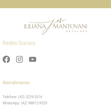
Redes Sociais
F
I
Y
a
n
o
c
s
u
e
t
t
Atendimento
b
a
u
o
g
b
Telefone: (42) 3229-2016
o
r
e
WhatsApp: (42) 98812-9329