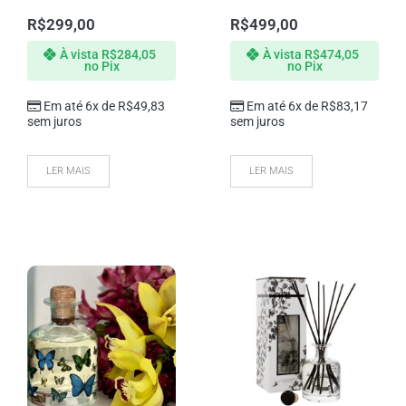
R$
299,00
R$
499,00
À vista
R$
284,05
À vista
R$
474,05
no Pix
no Pix
Em até 6x de
R$
49,83
Em até 6x de
R$
83,17
sem juros
sem juros
LER MAIS
LER MAIS