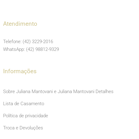
a
n
o
c
s
u
e
t
t
Atendimento
b
a
u
o
g
b
Telefone: (42) 3229-2016
o
r
e
WhatsApp: (42) 98812-9329
k
a
m
Informações
Sobre Juliana Mantovani e Juliana Mantovani Detalhes
Lista de Casamento
Política de privacidade
Troca e Devoluções