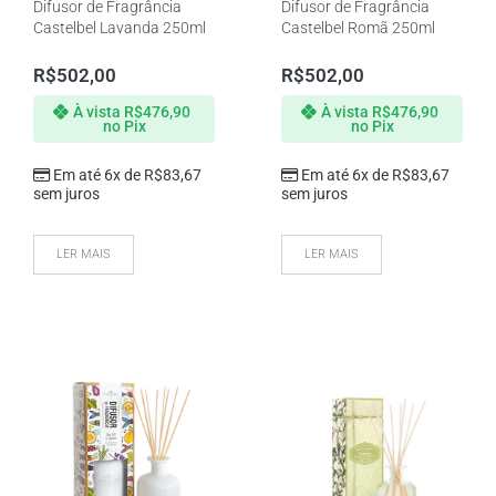
Difusor de Fragrância
Difusor de Fragrância
Castelbel Lavanda 250ml
Castelbel Romã 250ml
R$
502,00
R$
502,00
À vista
R$
476,90
À vista
R$
476,90
no Pix
no Pix
Em até 6x de
R$
83,67
Em até 6x de
R$
83,67
sem juros
sem juros
LER MAIS
LER MAIS