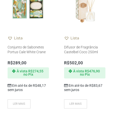
Lista
Lista
Conjunto de Sabonetes
Difusor de Fragrância
Portus Cale White Crane
Castelbel Coco 250ml
R$
289,00
R$
502,00
À vista
R$
274,55
À vista
R$
476,90
no Pix
no Pix
Em até 6x de
R$
48,17
Em até 6x de
R$
83,67
sem juros
sem juros
LER MAIS
LER MAIS