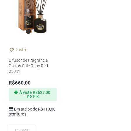
Lista
Difusor de Fragrância
Portus Cale Ruby Red
250ml
R$
660,00
À vista
R$
627,00
no Pix
Em até 6x de
R$
110,00
sem juros
LER MAIS