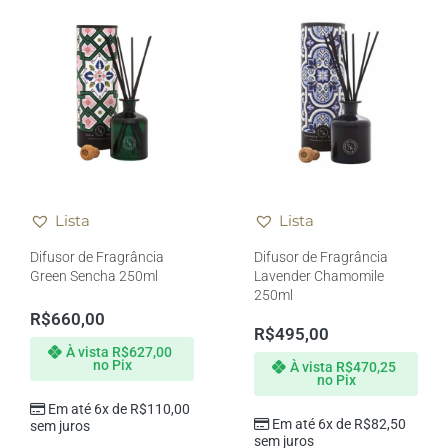
Lista
Lista
Difusor de Fragrância
Difusor de Fragrância
Green Sencha 250ml
Lavender Chamomile
250ml
R$
660,00
R$
495,00
À vista
R$
627,00
no Pix
À vista
R$
470,25
no Pix
Em até 6x de
R$
110,00
Em até 6x de
R$
82,50
sem juros
sem juros