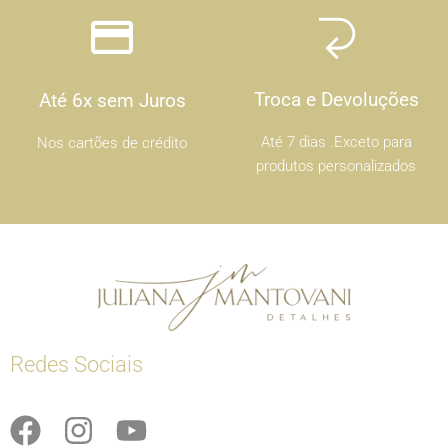
Troca e Devoluções
Até 6x sem Juros
Até 7 dias .Exceto para
Nos cartões de crédito
produtos personalizados
Redes Sociais
F
I
Y