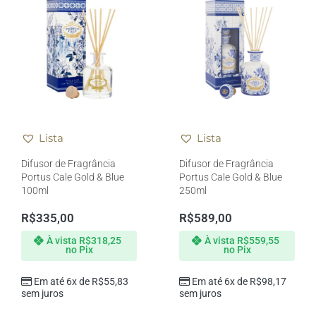
Lista
Lista
Difusor de Fragrância
Difusor de Fragrância
Portus Cale Gold & Blue
Portus Cale Gold & Blue
100ml
250ml
R$
335,00
R$
589,00
À vista
R$
318,25
À vista
R$
559,55
no Pix
no Pix
Em até 6x de
R$
55,83
Em até 6x de
R$
98,17
sem juros
sem juros