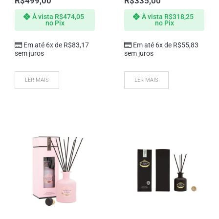
R$
499,00
R$
335,00
À vista
R$
474,05
À vista
R$
318,25
no Pix
no Pix
Em até 6x de
R$
83,17
Em até 6x de
R$
55,83
sem juros
sem juros
LER MAIS
LER MAIS