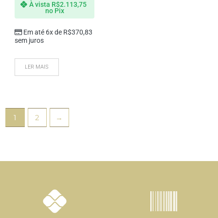
À vista
R$
2.113,75
no Pix
Em até 6x de
R$
370,83
sem juros
LER MAIS
1
2
→