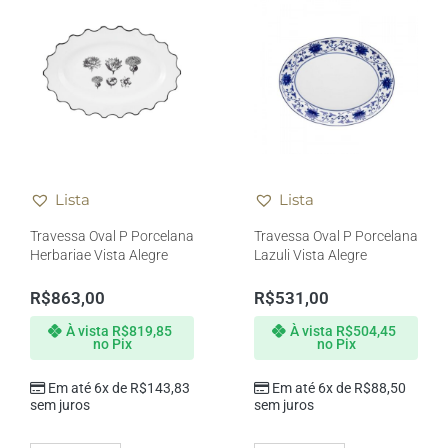
Lista
Lista
Travessa Oval P Porcelana
Travessa Oval P Porcelana
Herbariae Vista Alegre
Lazuli Vista Alegre
R$
863,00
R$
531,00
À vista
R$
819,85
À vista
R$
504,45
no Pix
no Pix
Em até 6x de
R$
143,83
Em até 6x de
R$
88,50
sem juros
sem juros