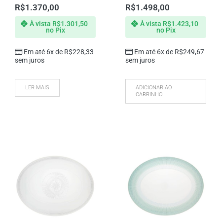
R$
1.370,00
R$
1.498,00
À vista
R$
1.301,50
À vista
R$
1.423,10
no Pix
no Pix
Em até 6x de
R$
228,33
Em até 6x de
R$
249,67
sem juros
sem juros
LER MAIS
ADICIONAR AO
CARRINHO