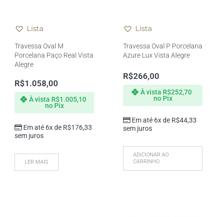
Lista
Lista
Travessa Oval M
Travessa Oval P Porcelana
Porcelana Paço Real Vista
Azure Lux Vista Alegre
Alegre
R$
266,00
R$
1.058,00
À vista
R$
252,70
no Pix
À vista
R$
1.005,10
no Pix
Em até 6x de
R$
44,33
Em até 6x de
R$
176,33
sem juros
sem juros
ADICIONAR AO
CARRINHO
LER MAIS