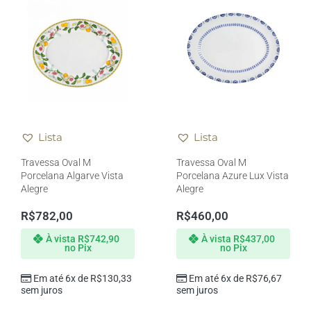
Lista
Lista
Travessa Oval M
Travessa Oval M
Porcelana Algarve Vista
Porcelana Azure Lux Vista
Alegre
Alegre
R$
782,00
R$
460,00
À vista
R$
742,90
À vista
R$
437,00
no Pix
no Pix
Em até 6x de
R$
130,33
Em até 6x de
R$
76,67
sem juros
sem juros