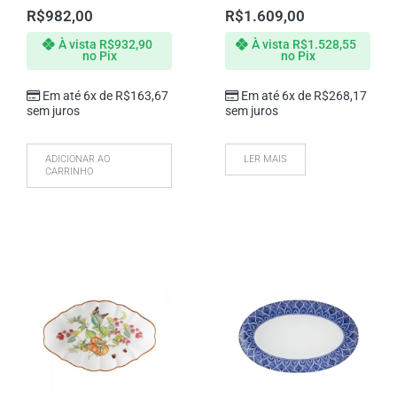
R$
982,00
R$
1.609,00
À vista
R$
932,90
À vista
R$
1.528,55
no Pix
no Pix
Em até 6x de
R$
163,67
Em até 6x de
R$
268,17
sem juros
sem juros
ADICIONAR AO
LER MAIS
CARRINHO