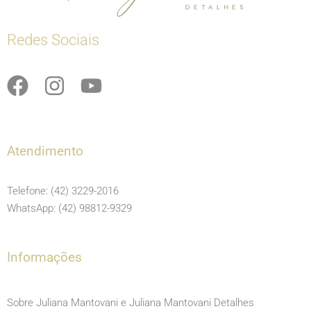
Redes Sociais
F
I
Y
a
n
o
c
s
u
e
t
t
Atendimento
b
a
u
o
g
b
Telefone: (42) 3229-2016
o
r
e
WhatsApp: (42) 98812-9329
k
a
m
Informações
Sobre Juliana Mantovani e Juliana Mantovani Detalhes