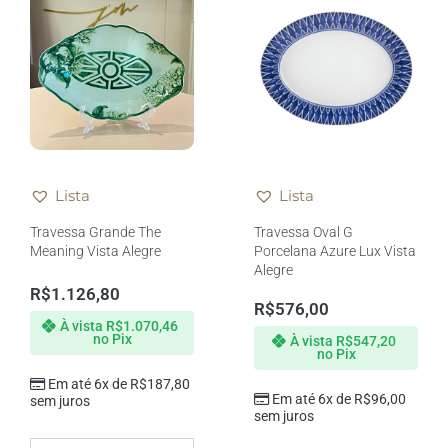
Lista
Lista
Travessa Grande The
Travessa Oval G
Meaning Vista Alegre
Porcelana Azure Lux Vista
Alegre
R$
1.126,80
R$
576,00
À vista
R$
1.070,46
no Pix
À vista
R$
547,20
no Pix
Em até 6x de
R$
187,80
Em até 6x de
R$
96,00
sem juros
sem juros