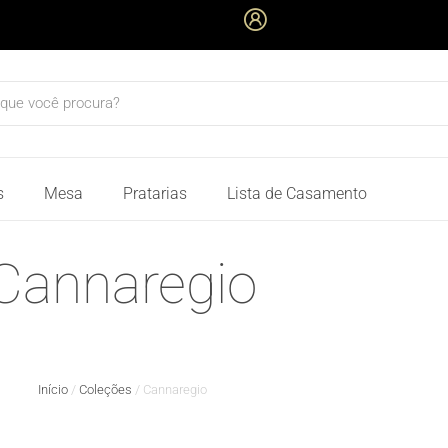
quisar
s
Mesa
Pratarias
Lista de Casamento
Cannaregio
Início
/
Coleções
/ Cannaregio