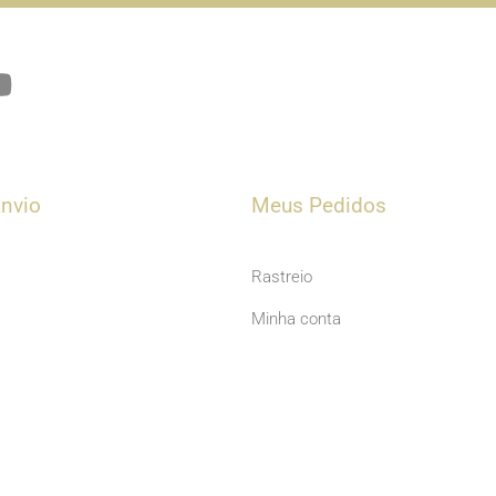
Y
o
u
t
u
nvio
Meus Pedidos
b
e
Rastreio
Minha conta