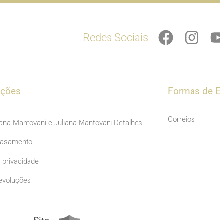
F
I
Redes Sociais
a
n
c
s
e
t
b
a
ações
Formas de E
o
g
o
r
Correios
iana Mantovani e Juliana Mantovani Detalhes
k
a
Casamento
m
e privacidade
evoluções