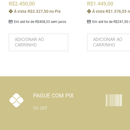
R$
2.450,00
R$
1.449,00
À vista
R$
2.327,50
no Pix
À vista
R$
1.376,55
n
Em até 6x de
R$
408,33
sem juros
Em até 6x de
R$
241,50
s
ADICIONAR AO
ADICIONAR AO
CARRINHO
CARRINHO
PAGUE COM PIX
5% OFF