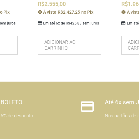
R$
2.555,00
R$
1.96
o Pix
À vista
R$
2.427,25
no Pix
À vist
em juros
Em até 6x de
R$
425,83
sem juros
Em até
ADICIONAR AO
ADIC
CARRINHO
CAR
BOLETO
Até 6x sem 
5% de desconto
Nos cartões de c