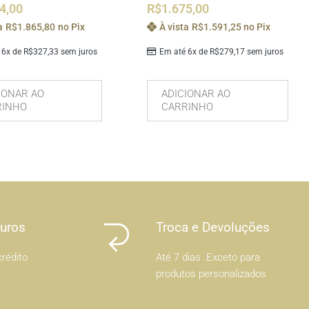
4,00
R$
1.675,00
a
R$
1.865,80
no Pix
À vista
R$
1.591,25
no Pix
 6x de
R$
327,33
sem juros
Em até 6x de
R$
279,17
sem juros
IONAR AO
ADICIONAR AO
RINHO
CARRINHO
Juros
Troca e Devoluções
rédito
Até 7 dias .Exceto para
produtos personalizados