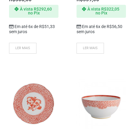
À vista
R$
292,60
À vista
R$
322,05
no Pix
no Pix
Em até 6x de
R$
51,33
Em até 6x de
R$
56,50
sem juros
sem juros
LER MAIS
LER MAIS