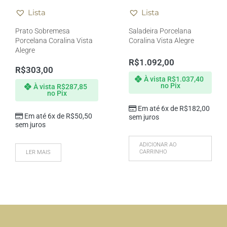
Lista
Lista
Prato Sobremesa
Saladeira Porcelana
Porcelana Coralina Vista
Coralina Vista Alegre
Alegre
R$
1.092,00
R$
303,00
À vista
R$
1.037,40
no Pix
À vista
R$
287,85
no Pix
Em até 6x de
R$
182,00
Em até 6x de
R$
50,50
sem juros
sem juros
ADICIONAR AO
CARRINHO
LER MAIS