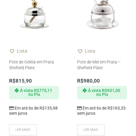
Lista
Lista
Pote de Geléia em Prata
Pote de Mel em Prata –
Shefield Plate
Shefield Plate
R$
815,90
R$
980,00
À vista
R$
775,11
À vista
R$
931,00
no Pix
no Pix
Em até 6x de
R$
135,98
Em até 6x de
R$
163,33
sem juros
sem juros
LER MAIS
LER MAIS