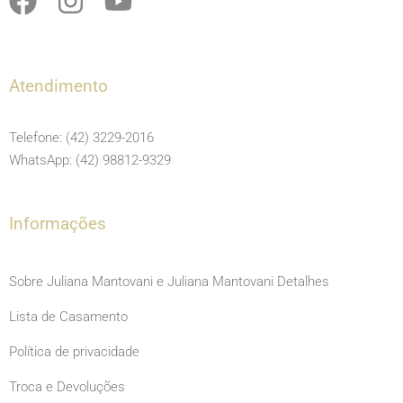
a
n
o
c
s
u
e
t
t
Atendimento
b
a
u
o
g
b
Telefone: (42) 3229-2016
o
r
e
WhatsApp: (42) 98812-9329
k
a
m
Informações
Sobre Juliana Mantovani e Juliana Mantovani Detalhes
Lista de Casamento
Política de privacidade
Troca e Devoluções