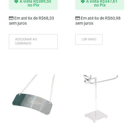
À vista
R$
389,50
À vista
R$
347,61
no Pix
no Pix
Em até 6x de
R$
68,33
Em até 6x de
R$
60,98
sem juros
sem juros
ADICIONAR AO
LER MAIS
CARRINHO