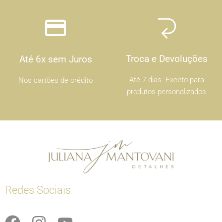
Troca e Devoluções
Até 6x sem Juros
Até 7 dias .Exceto para
Nos cartões de crédito
produtos personalizados
Redes Sociais
F
I
Y