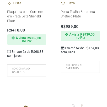
Lista
Lista
Plaquinha com Corrente
Porta Toalha Borboleta
em Prata Leite Shefield
Shefield Plate
Plate
R$
989,00
R$
410,00
À vista
R$
939,55
no Pix
À vista
R$
389,50
no Pix
Em até 6x de
R$
164,83
Em até 6x de
R$
68,33
sem juros
sem juros
ADICIONAR AO
CARRINHO
ADICIONAR AO
CARRINHO