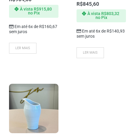
R$
845,60
À vista
R$
915,80
no Pix
À vista
R$
803,32
no Pix
Em até 6x de
R$
160,67
Em até 6x de
R$
140,93
sem juros
sem juros
LER MAIS
LER MAIS