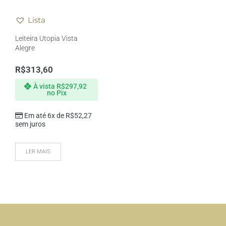
Lista
Leiteira Utopia Vista
Alegre
R$
313,60
À vista
R$
297,92
no Pix
Em até 6x de
R$
52,27
sem juros
LER MAIS