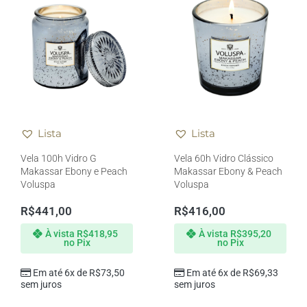
Lista
Lista
Vela 100h Vidro G
Vela 60h Vidro Clássico
Makassar Ebony e Peach
Makassar Ebony & Peach
Voluspa
Voluspa
R$
441,00
R$
416,00
À vista
R$
418,95
À vista
R$
395,20
no Pix
no Pix
Em até 6x de
R$
73,50
Em até 6x de
R$
69,33
sem juros
sem juros