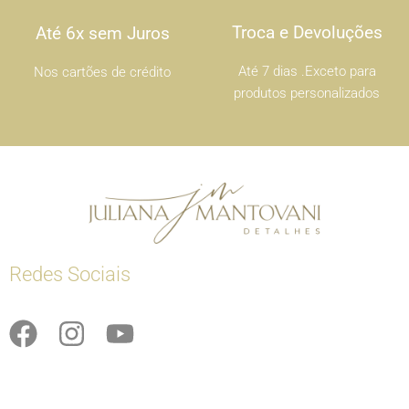
Troca e Devoluções
Até 6x sem Juros
Até 7 dias .Exceto para
Nos cartões de crédito
produtos personalizados
Redes Sociais
F
I
Y
a
n
o
c
s
u