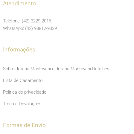
e
t
t
Atendimento
b
a
u
o
g
b
Telefone: (42) 3229-2016
o
r
e
WhatsApp: (42) 98812-9329
k
a
m
Informações
Sobre Juliana Mantovani e Juliana Mantovani Detalhes
Lista de Casamento
Política de privacidade
Troca e Devoluções
Formas de Envio