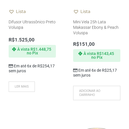
Lista
Lista
Difusor Ultrassônico Preto
Mini Vela 25h Lata
Voluspa
Makassar Ebony & Peach
Voluspa
R$
1.525,00
R$
151,00
À vista
R$
1.448,75
no Pix
À vista
R$
143,45
no Pix
Em até 6x de
R$
254,17
Em até 6x de
R$
25,17
sem juros
sem juros
LER MAIS
ADICIONAR AO
CARRINHO