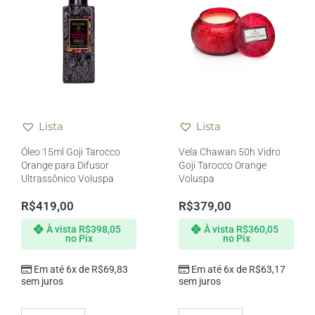
Lista
Lista
Óleo 15ml Goji Tarocco
Vela Chawan 50h Vidro
Orange para Difusor
Goji Tarocco Orange
Ultrassônico Voluspa
Voluspa
R$
419,00
R$
379,00
À vista
R$
398,05
À vista
R$
360,05
no Pix
no Pix
Em até 6x de
R$
69,83
Em até 6x de
R$
63,17
sem juros
sem juros