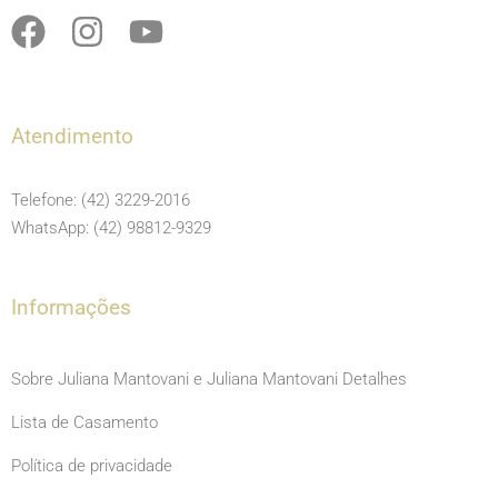
F
I
Y
a
n
o
c
s
u
e
t
t
Atendimento
b
a
u
o
g
b
Telefone: (42) 3229-2016
o
r
e
WhatsApp: (42) 98812-9329
k
a
m
Informações
Sobre Juliana Mantovani e Juliana Mantovani Detalhes
Lista de Casamento
Política de privacidade