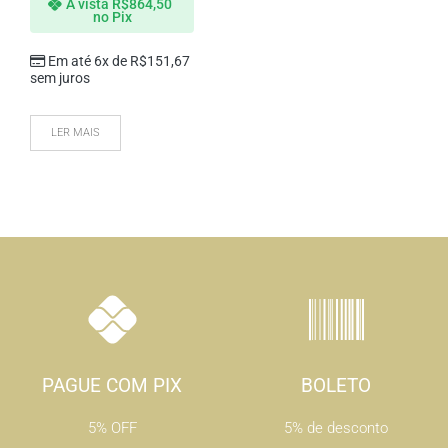
À vista
R$
864,50
no Pix
Em até 6x de
R$
151,67
sem juros
LER MAIS
PAGUE COM PIX
BOLETO
5% OFF
5% de desconto