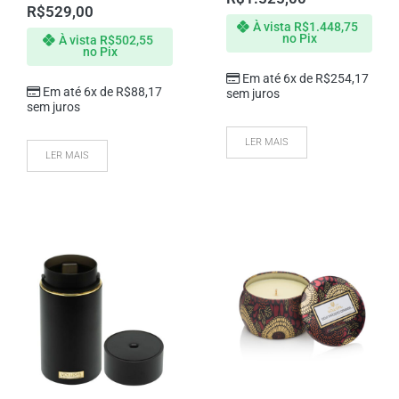
R$
529,00
À vista
R$
1.448,75
no Pix
À vista
R$
502,55
no Pix
Em até 6x de
R$
254,17
Em até 6x de
R$
88,17
sem juros
sem juros
LER MAIS
LER MAIS