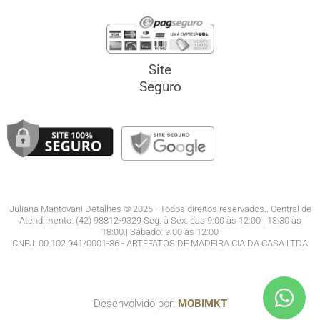
Site
Seguro
Juliana Mantovani Detalhes © 2025 - Todos direitos reservados.. Central de
Atendimento: (42) 98812-9329 Seg. à Sex. das 9:00 às 12:00 | 13:30 às
18:00.| Sábado: 9:00 às 12:00
CNPJ: 00.102.941/0001-36 - ARTEFATOS DE MADEIRA CIA DA CASA LTDA
Desenvolvido por:
MOBIMKT