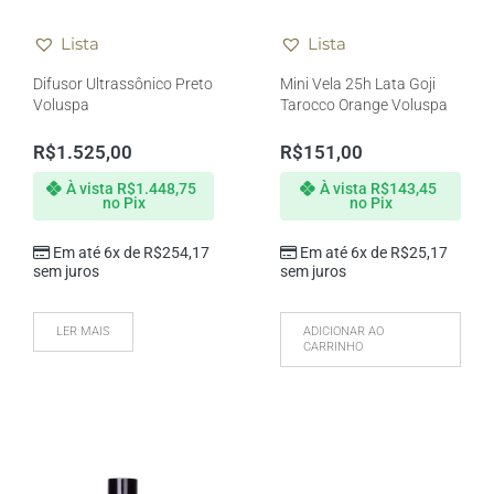
Lista
Lista
Difusor Ultrassônico Preto
Mini Vela 25h Lata Goji
Voluspa
Tarocco Orange Voluspa
R$
1.525,00
R$
151,00
À vista
R$
1.448,75
À vista
R$
143,45
no Pix
no Pix
Em até 6x de
R$
254,17
Em até 6x de
R$
25,17
sem juros
sem juros
LER MAIS
ADICIONAR AO
CARRINHO