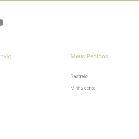
Y
o
u
t
u
nvio
Meus Pedidos
b
e
Rastreio
Minha conta