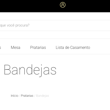
quisar
s
Mesa
Pratarias
Lista de Casamento
Bandejas
Início
/
Pratarias
/ Bandejas