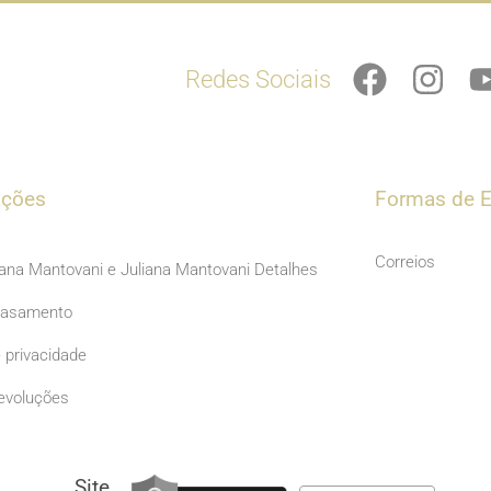
F
I
Redes Sociais
a
n
c
s
e
t
b
a
ações
Formas de E
o
g
o
r
Correios
iana Mantovani e Juliana Mantovani Detalhes
k
a
Casamento
m
e privacidade
evoluções
Site