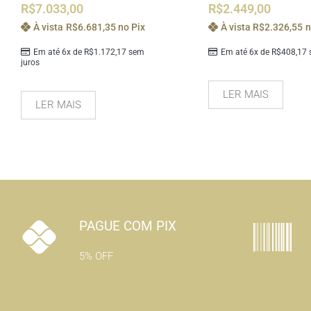
R$
2.449,00
R$
7.033,00
À vista
R$
2.326,55
n
À vista
R$
6.681,35
no Pix
Em até 6x de
R$
408,17
s
Em até 6x de
R$
1.172,17
sem
juros
LER MAIS
LER MAIS
PAGUE COM PIX
5% OFF