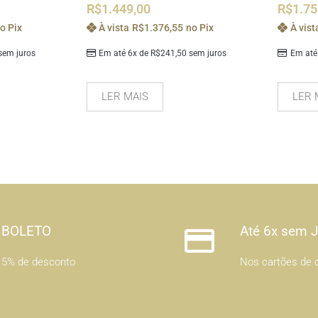
R$
1.449,00
R$
1.75
o Pix
À vista
R$
1.376,55
no Pix
À vist
em juros
Em até 6x de
R$
241,50
sem juros
Em até
LER MAIS
LER 
BOLETO
Até 6x sem 
5% de desconto
Nos cartões de c