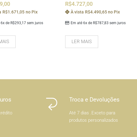
9,00
R$
4.727,00
a
R$
1.671,05
no Pix
À vista
R$
4.490,65
no Pix
 6x de
R$
293,17
sem juros
Em até 6x de
R$
787,83
sem juros
MAIS
LER MAIS
Juros
Troca e Devoluções
rédito
Até 7 dias .Exceto para
produtos personalizados