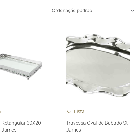
a
Lista
 Retangular 30X20
Travessa Oval de Babado St
t James
James