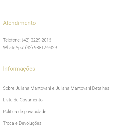
a
n
o
c
s
u
e
t
t
Atendimento
b
a
u
o
g
b
Telefone: (42) 3229-2016
o
r
e
WhatsApp: (42) 98812-9329
k
a
m
Informações
Sobre Juliana Mantovani e Juliana Mantovani Detalhes
Lista de Casamento
Política de privacidade
Troca e Devoluções