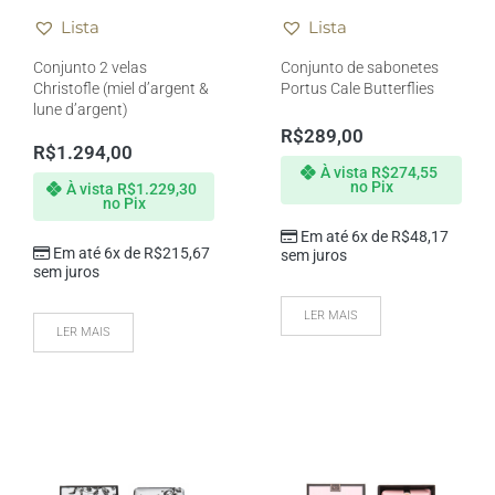
Lista
Lista
Conjunto 2 velas
Conjunto de sabonetes
Christofle (miel d’argent &
Portus Cale Butterflies
lune d’argent)
R$
289,00
R$
1.294,00
À vista
R$
274,55
no Pix
À vista
R$
1.229,30
no Pix
Em até 6x de
R$
48,17
Em até 6x de
R$
215,67
sem juros
sem juros
LER MAIS
LER MAIS