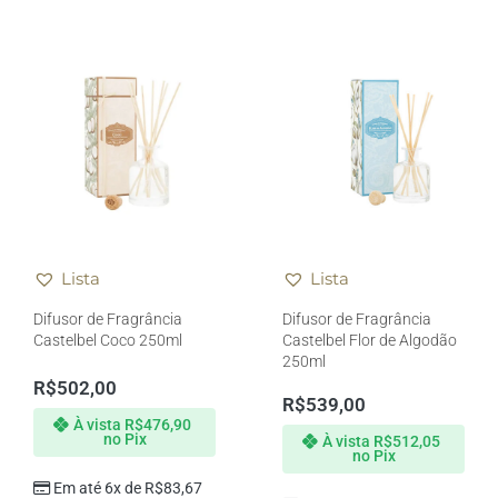
Lista
Lista
Difusor de Fragrância
Difusor de Fragrância
Castelbel Coco 250ml
Castelbel Flor de Algodão
250ml
R$
502,00
R$
539,00
À vista
R$
476,90
no Pix
À vista
R$
512,05
no Pix
Em até 6x de
R$
83,67