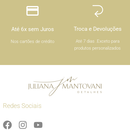
Troca e Devoluções
Até 6x sem Juros
Até 7 dias .Exceto para
Nos cartões de crédito
produtos personalizados
Redes Sociais
F
I
Y