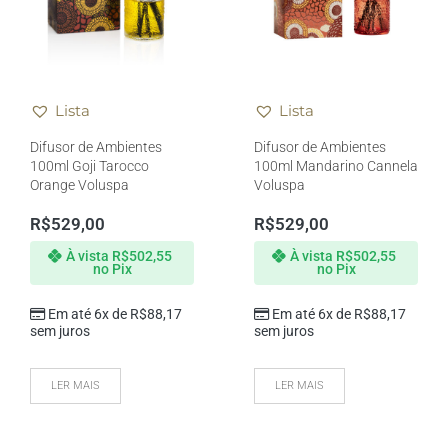
Lista
Lista
Difusor de Ambientes
Difusor de Ambientes
100ml Goji Tarocco
100ml Mandarino Cannela
Orange Voluspa
Voluspa
R$
529,00
R$
529,00
À vista
R$
502,55
À vista
R$
502,55
no Pix
no Pix
Em até 6x de
R$
88,17
Em até 6x de
R$
88,17
sem juros
sem juros
LER MAIS
LER MAIS