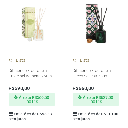
Lista
Lista
Difusor de Fragrância
Difusor de Fragrância
Castelbel Verbena 250ml
Green Sencha 250ml
R$
590,00
R$
660,00
À vista
R$
560,50
À vista
R$
627,00
no Pix
no Pix
Em até 6x de
R$
98,33
Em até 6x de
R$
110,00
sem juros
sem juros