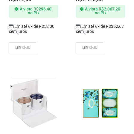
À vista
R$
296,40
À vista
R$
2.067,20
no Pix
no Pix
Em até 6x de
R$
52,00
Em até 6x de
R$
362,67
sem juros
sem juros
LER MAIS
LER MAIS