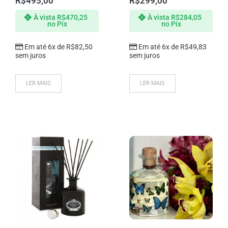
R$
495,00
R$
299,00
À vista
R$
470,25
À vista
R$
284,05
no Pix
no Pix
Em até 6x de
R$
82,50
Em até 6x de
R$
49,83
sem juros
sem juros
LER MAIS
LER MAIS