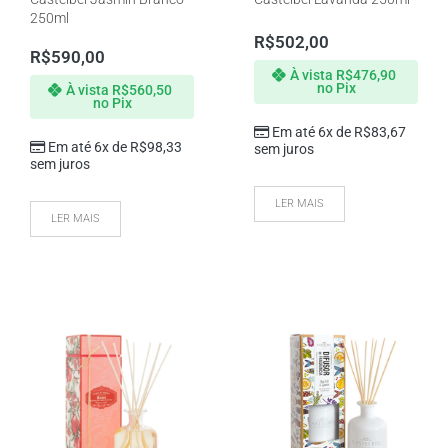
250ml
R$
502,00
R$
590,00
À vista
R$
476,90
no Pix
À vista
R$
560,50
no Pix
Em até 6x de
R$
83,67
Em até 6x de
R$
98,33
sem juros
sem juros
LER MAIS
LER MAIS