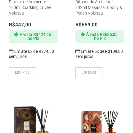
Difusor de Ambiente
Difusor de Ambiente
100ml Sparkling Cuvee
192ml Makassar Ebony &
Voluspa
Peach Voluspa
R$
447,00
R$
659,00
À vista
R$
424,65
À vista
R$
626,05
no Pix
no Pix
Em até 6x de
R$
74,50
Em até 6x de
R$
109,83
sem juros
sem juros
LER MAIS
LER MAIS