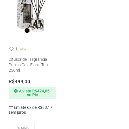
Lista
Difusor de Fragrância
Portus Cale Floral Toile
250ml
R$
499,00
À vista
R$
474,05
no Pix
Em até 6x de
R$
83,17
sem juros
LER MAIS