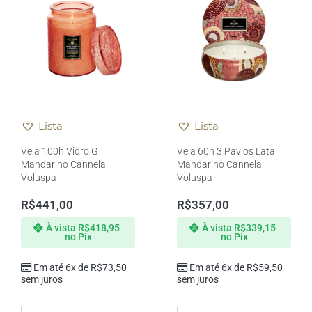
Lista
Lista
Vela 100h Vidro G
Vela 60h 3 Pavios Lata
Mandarino Cannela
Mandarino Cannela
Voluspa
Voluspa
R$
441,00
R$
357,00
À vista
R$
418,95
À vista
R$
339,15
no Pix
no Pix
Em até 6x de
R$
73,50
Em até 6x de
R$
59,50
sem juros
sem juros