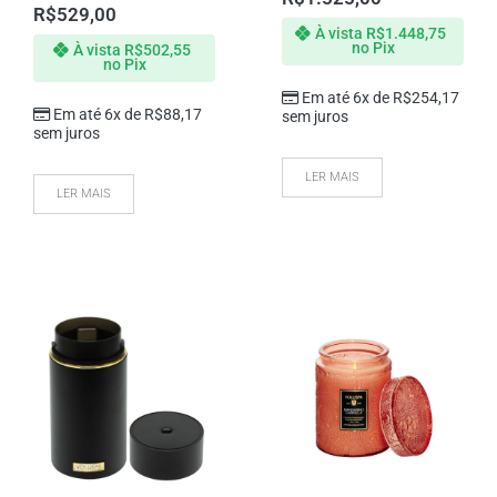
R$
529,00
À vista
R$
1.448,75
no Pix
À vista
R$
502,55
no Pix
Em até 6x de
R$
254,17
Em até 6x de
R$
88,17
sem juros
sem juros
LER MAIS
LER MAIS