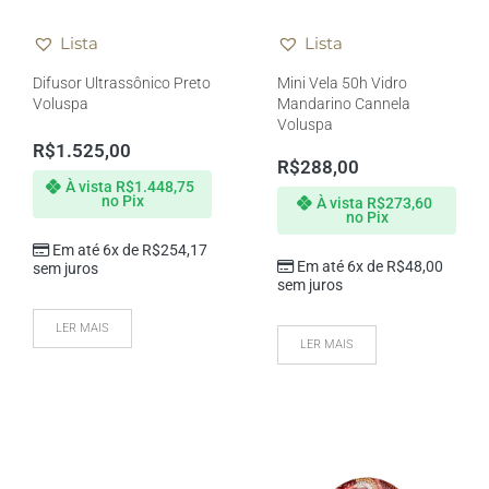
Lista
Lista
Difusor Ultrassônico Preto
Mini Vela 50h Vidro
Voluspa
Mandarino Cannela
Voluspa
R$
1.525,00
R$
288,00
À vista
R$
1.448,75
no Pix
À vista
R$
273,60
no Pix
Em até 6x de
R$
254,17
Em até 6x de
R$
48,00
sem juros
sem juros
LER MAIS
LER MAIS