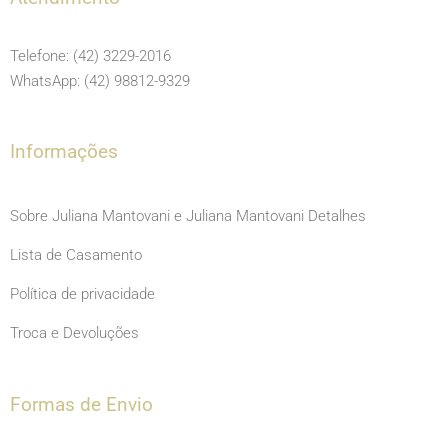
b
a
u
o
g
b
Telefone: (42) 3229-2016
o
r
e
WhatsApp: (42) 98812-9329
k
a
m
Informações
Sobre Juliana Mantovani e Juliana Mantovani Detalhes
Lista de Casamento
Política de privacidade
Troca e Devoluções
Formas de Envio