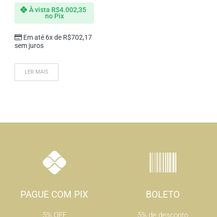
À vista
R$
4.002,35
no Pix
Em até 6x de
R$
702,17
sem juros
LER MAIS
PAGUE COM PIX
BOLETO
5% OFF
5% de desconto