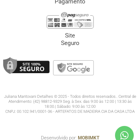
Pagamento
Site
Seguro
Juliana Mantovani Detalhes © 2025 - Todos direitos reservados.. Central de
Atendimento: (42) 98812-9329 Seg. à Sex. das 9:00 às 12:00 | 13:30 às
18:00.| Sábado: 9:00 às 12:00
CNPJ: 00.102.941/0001-36 - ARTEFATOS DE MADEIRA CIA DA CASA LTDA
Desenvolvido por:
MOBIMKT