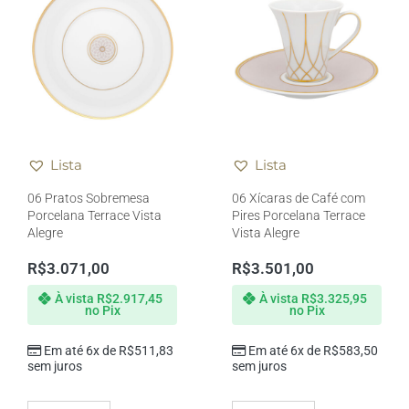
Lista
Lista
06 Pratos Sobremesa
06 Xícaras de Café com
Porcelana Terrace Vista
Pires Porcelana Terrace
Alegre
Vista Alegre
R$
3.071,00
R$
3.501,00
À vista
R$
2.917,45
À vista
R$
3.325,95
no Pix
no Pix
Em até 6x de
R$
511,83
Em até 6x de
R$
583,50
sem juros
sem juros