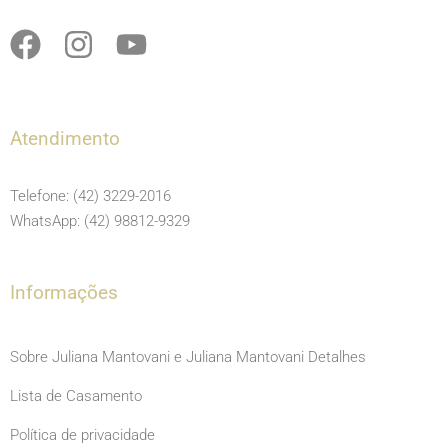
F
I
Y
a
n
o
c
s
u
e
t
t
Atendimento
b
a
u
o
g
b
Telefone: (42) 3229-2016
o
r
e
WhatsApp: (42) 98812-9329
k
a
m
Informações
Sobre Juliana Mantovani e Juliana Mantovani Detalhes
Lista de Casamento
Política de privacidade