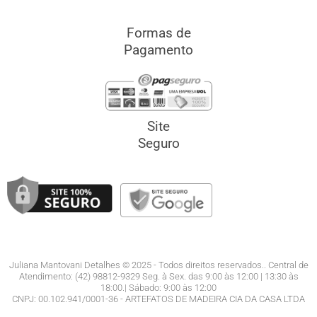
Formas de
Pagamento
Site
Seguro
Juliana Mantovani Detalhes © 2025 - Todos direitos reservados.. Central de
Atendimento: (42) 98812-9329 Seg. à Sex. das 9:00 às 12:00 | 13:30 às
18:00.| Sábado: 9:00 às 12:00
CNPJ: 00.102.941/0001-36 - ARTEFATOS DE MADEIRA CIA DA CASA LTDA