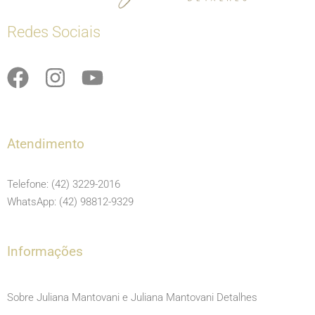
Redes Sociais
F
I
Y
a
n
o
c
s
u
e
t
t
Atendimento
b
a
u
o
g
b
Telefone: (42) 3229-2016
o
r
e
WhatsApp: (42) 98812-9329
k
a
m
Informações
Sobre Juliana Mantovani e Juliana Mantovani Detalhes