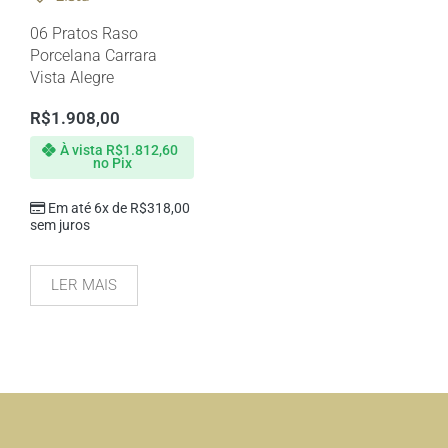
06 Pratos Raso
Porcelana Carrara
Vista Alegre
R$
1.908,00
À vista
R$
1.812,60
no Pix
Em até 6x de
R$
318,00
sem juros
LER MAIS