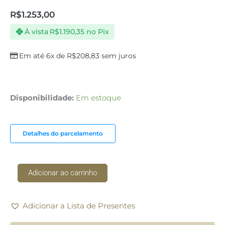
R$
1.253,00
À vista
R$
1.190,35
no Pix
Em até 6x de
R$
208,83
sem juros
Travessa
Disponibilidade:
Em estoque
Retangular
Porcelana
Carrara
Detalhes do parcelamento
Grande
Vista
Alegre
Adicionar ao carrinho
quantidade
Adicionar a Lista de Presentes