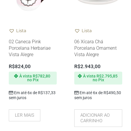
Lista
Lista
02 Caneca Pink
06 Xícara Chá
Porcelana Herbariae
Porcelana Ornament
Vista Alegre
Vista Alegre
R$
824,00
R$
2.943,00
À vista
R$
782,80
À vista
R$
2.795,85
no Pix
no Pix
Em até 6x de
R$
137,33
Em até 6x de
R$
490,50
sem juros
sem juros
LER MAIS
ADICIONAR AO
CARRINHO