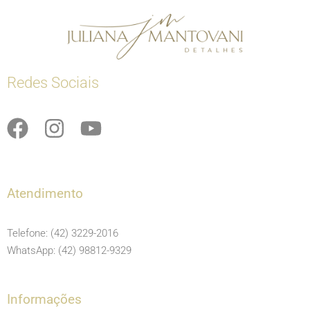
Redes Sociais
F
I
Y
a
n
o
c
s
u
e
t
t
Atendimento
b
a
u
o
g
b
Telefone: (42) 3229-2016
o
r
e
WhatsApp: (42) 98812-9329
k
a
m
Informações