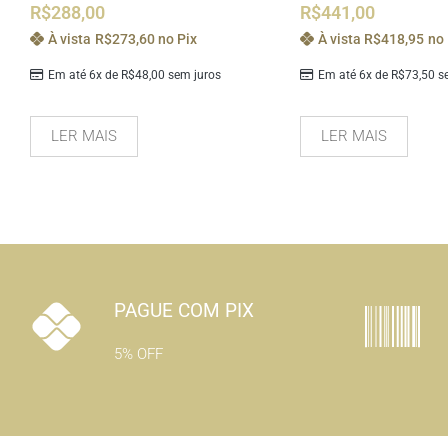
R$
288,00
R$
441,00
À vista
R$
273,60
no Pix
À vista
R$
418,95
no 
Em até 6x de
R$
48,00
sem juros
Em até 6x de
R$
73,50
se
LER MAIS
LER MAIS
PAGUE COM PIX
5% OFF