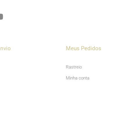
Y
o
u
t
u
nvio
Meus Pedidos
b
e
Rastreio
Minha conta