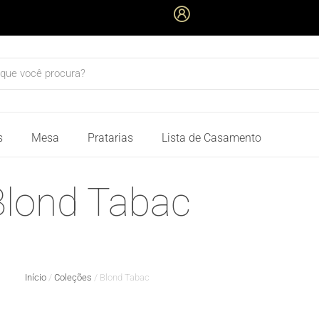
quisar
s
Mesa
Pratarias
Lista de Casamento
Blond Tabac
Início
/
Coleções
/ Blond Tabac