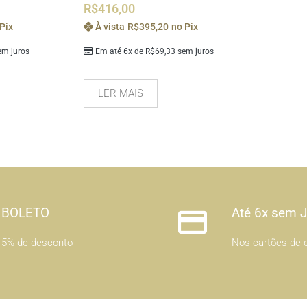
R$
416,00
Pix
À vista
R$
395,20
no Pix
m juros
Em até 6x de
R$
69,33
sem juros
LER MAIS
BOLETO
Até 6x sem 
5% de desconto
Nos cartões de c