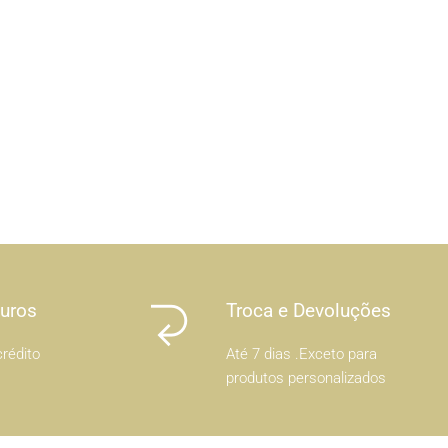
Juros
Troca e Devoluções
rédito
Até 7 dias .Exceto para
produtos personalizados