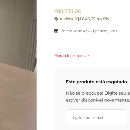
R$
1.733,00
À vista
R$
1.646,35
no Pix
Em até 6x de
R$
288,83
sem juros
Fora de estoque
Este produto está esgotado.
Não se preocupe! Digite seu 
estiver disponível novamente.