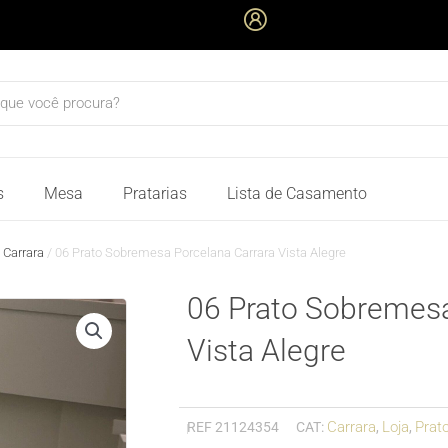
quisar
s
Mesa
Pratarias
Lista de Casamento
/
Carrara
/ 06 Prato Sobremesa Porcelana Carrara Vista Alegre
06 Prato Sobremesa
Vista Alegre
Carrara
Loja
Prat
REF
21124354
CAT:
,
,