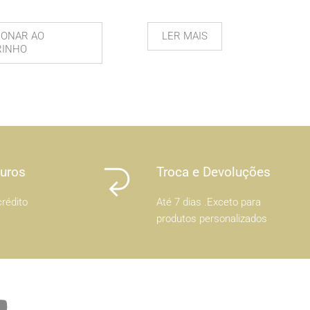
IONAR AO
LER MAIS
RINHO
Juros
Troca e Devoluções
rédito
Até 7 dias .Exceto para
produtos personalizados
Y