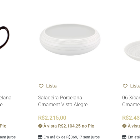
Lista
List
elana
Saladeira Porcelana
06 Xíca
re
Ornament Vista Alegre
Ornamen
R$
2.215,00
R$
2.43
Pix
À vista
R$
2.104,25
no Pix
À vist
em juros
Em até 6x de
R$
369,17
sem juros
Em até