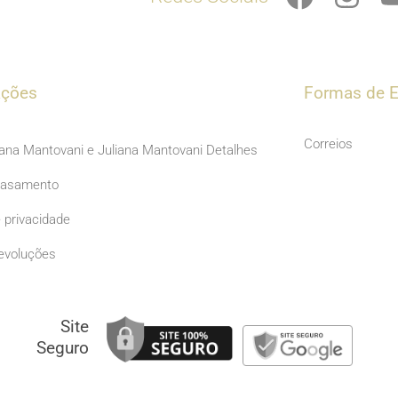
a
n
c
s
e
t
b
a
ações
Formas de E
o
g
o
r
Correios
iana Mantovani e Juliana Mantovani Detalhes
k
a
Casamento
m
e privacidade
evoluções
Site
Seguro