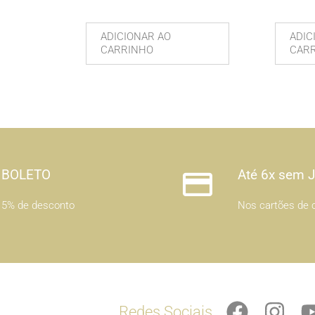
ADICIONAR AO
ADIC
CARRINHO
CAR
BOLETO
Até 6x sem 
5% de desconto
Nos cartões de c
F
I
Redes Sociais