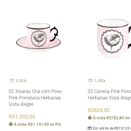
Lista
Lista
02 Xícaras Chá com Pires
02 Caneca Pink Porc
Pink Porcelana Herbariae
Herbariae Vista Aleg
Vista Alegre
R$
824,00
R$
1.202,00
À vista
R$
782,80
no 
À vista
R$
1.141,90
no Pix
Em até 6x de
R$
137,33
s