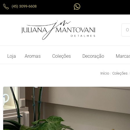
Ir
W
(45) 3099-6608
para
h
o
a
conteúdo
t
Pes
s
a
p
p
Loja
Aromas
Coleções
Decoração
Marca
Início
/
Coleções