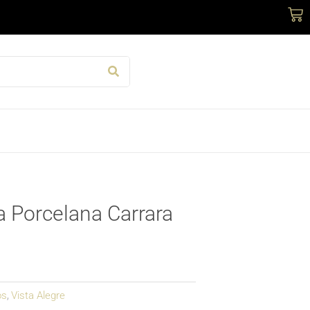
Car
 Porcelana Carrara
os
Vista Alegre
,