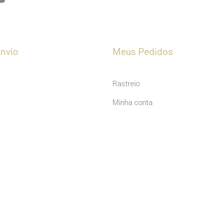
o
u
t
u
nvio
Meus Pedidos
b
e
Rastreio
Minha conta