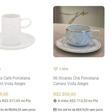
a
Lista
ra Café Porcelana
06 Xícaras Chá Porcelana
t Vista Alegre
Carrara Vista Alegre
9,00
R$
2.856,00
a
R$
2.317,05
no Pix
À vista
R$
2.713,20
no Pix
 6x de
R$
406,50
sem juros
Em até 6x de
R$
476,00
sem juros