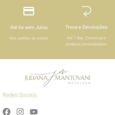
Troca e Devoluções
Até 6x sem Juros
Até 7 dias .Exceto para
Nos cartões de crédito
produtos personalizados
Redes Sociais
F
I
Y