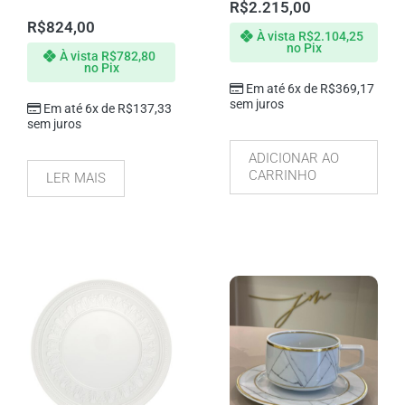
R$
2.215,00
R$
824,00
À vista
R$
2.104,25
no Pix
À vista
R$
782,80
no Pix
Em até 6x de
R$
369,17
sem juros
Em até 6x de
R$
137,33
sem juros
ADICIONAR AO
CARRINHO
LER MAIS