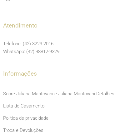
a
n
o
c
s
u
e
t
t
Atendimento
b
a
u
o
g
b
Telefone: (42) 3229-2016
o
r
e
WhatsApp: (42) 98812-9329
k
a
m
Informações
Sobre Juliana Mantovani e Juliana Mantovani Detalhes
Lista de Casamento
Política de privacidade
Troca e Devoluções