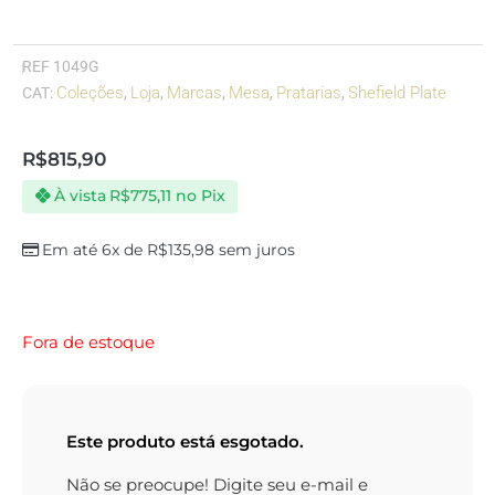
REF
1049G
Coleções
Loja
Marcas
Mesa
Pratarias
Shefield Plate
CAT:
,
,
,
,
,
R$
815,90
À vista
R$
775,11
no Pix
Em até 6x de
R$
135,98
sem juros
Fora de estoque
Este produto está esgotado.
Não se preocupe! Digite seu e-mail e