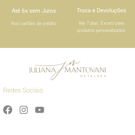
Troca e Devoluções
Até 6x sem Juros
Até 7 dias .Exceto para
Nos cartões de crédito
produtos personalizados
Redes Sociais
F
I
Y
a
n
o
c
s
u