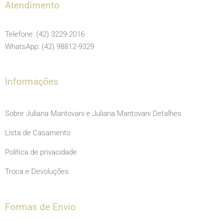
e
t
t
Atendimento
b
a
u
o
g
b
Telefone: (42) 3229-2016
o
r
e
WhatsApp: (42) 98812-9329
k
a
m
Informações
Sobre Juliana Mantovani e Juliana Mantovani Detalhes
Lista de Casamento
Política de privacidade
Troca e Devoluções
Formas de Envio