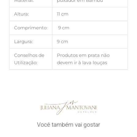
Material:
puxador em Bambu
Altura:
11 cm
Comprimento:
9 cm
Largura:
9 cm
Conselhos de
Produtos em prata não
Utilização:
devem ir à lava louças
Você também vai gostar