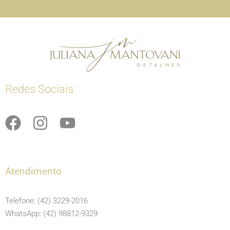
Redes Sociais
F
I
Y
a
n
o
c
s
u
e
t
t
Atendimento
b
a
u
o
g
b
Telefone: (42) 3229-2016
o
r
e
WhatsApp: (42) 98812-9329