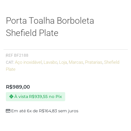
Porta Toalha Borboleta
Shefield Plate
REF
BF2188
Aço inoxidável
Lavabo
Loja
Marcas
Pratarias
Shefield
CAT:
,
,
,
,
,
Plate
R$
989,00
À vista
R$
939,55
no Pix
Em até 6x de
R$
164,83
sem juros