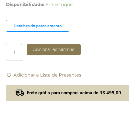
Porta
Disponibilidade:
Em estoque
Toalha
Borboleta
Shefield
Detalhes do parcelamento
Plate
quantidade
Adicionar ao carrinho
Adicionar a Lista de Presentes
Frete grátis para compras acima de R$ 499,00