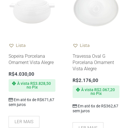
Lista
Lista
Sopeira Porcelana
Travessa Oval G
Ornament Vista Alegre
Porcelana Ornament
Vista Alegre
R$
4.030,00
R$
2.176,00
À vista
R$
3.828,50
no Pix
À vista
R$
2.067,20
no Pix
Em até 6x de
R$
671,67
sem juros
Em até 6x de
R$
362,67
sem juros
LER MAIS