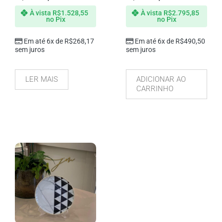
À vista
R$
1.528,55
À vista
R$
2.795,85
no Pix
no Pix
Em até 6x de
R$
268,17
Em até 6x de
R$
490,50
sem juros
sem juros
LER MAIS
ADICIONAR AO
CARRINHO