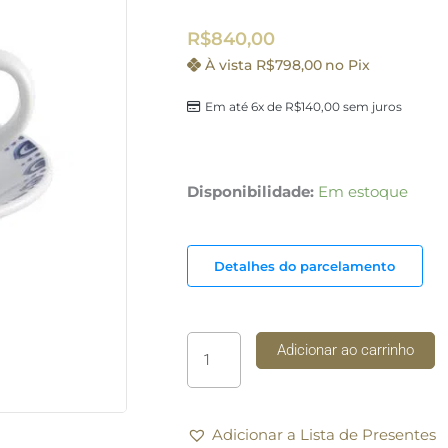
R$
840,00
À vista
R$
798,00
no Pix
Em até 6x de
R$
140,00
sem juros
06
Disponibilidade:
Em estoque
Xícara
de
Café
Detalhes do parcelamento
com
Pires
Porcelana
Adicionar ao carrinho
Azure
Lux
Vista
Alegre
Adicionar a Lista de Presentes