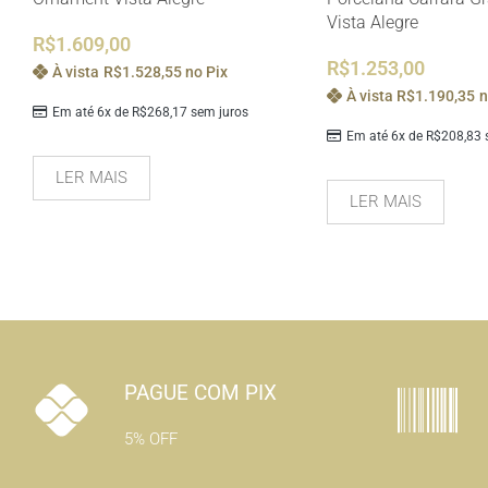
Vista Alegre
R$
1.609,00
R$
1.253,00
À vista
R$
1.528,55
no Pix
À vista
R$
1.190,35
n
Em até 6x de
R$
268,17
sem juros
Em até 6x de
R$
208,83
s
LER MAIS
LER MAIS
PAGUE COM PIX
5% OFF