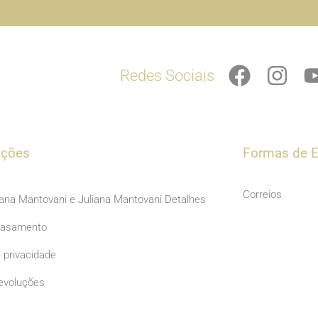
F
I
Redes Sociais
a
n
c
s
e
t
b
a
ações
Formas de E
o
g
o
r
Correios
iana Mantovani e Juliana Mantovani Detalhes
k
a
Casamento
m
e privacidade
evoluções