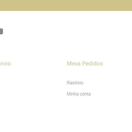
Y
o
u
t
u
nvio
Meus Pedidos
b
e
Rastreio
Minha conta