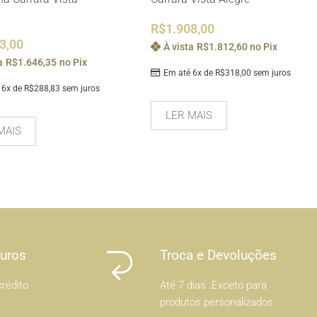
R$
1.908,00
3,00
À vista
R$
1.812,60
no Pix
a
R$
1.646,35
no Pix
Em até 6x de
R$
318,00
sem juros
 6x de
R$
288,83
sem juros
LER MAIS
MAIS
Juros
Troca e Devoluções
rédito
Até 7 dias .Exceto para
produtos personalizados