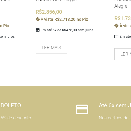
Alegre
R$
2.856,00
R$
1.73
À vista
R$
2.713,20
no Pix
o Pix
À vist
Em até 6x de
R$
476,00
sem juros
em juros
Em até
LER MAIS
LER 
BOLETO
Até 6x sem 
5% de desconto
Nos cartões de c