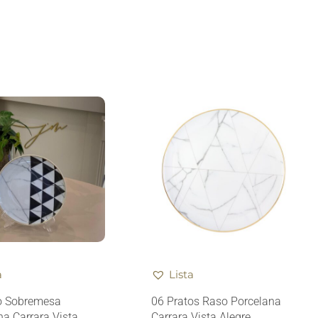
a
Lista
o Sobremesa
06 Pratos Raso Porcelana
na Carrara Vista
Carrara Vista Alegre