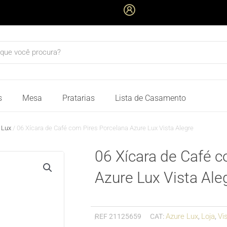
quisar
s
Mesa
Pratarias
Lista de Casamento
 Lux
/ 06 Xícara de Café com Pires Porcelana Azure Lux Vista Alegre
06 Xícara de Café c
Azure Lux Vista Ale
Azure Lux
Loja
Vi
REF
21125659
CAT:
,
,