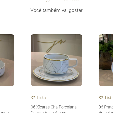
Você também vai gostar
Lista
List
06 Xícaras Chá Porcelana
06 Prat
rande
Carrara Vista Alegre
Porcela