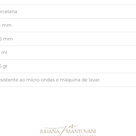
rcelana
8 mm
46 mm
 ml
6 gr
sistente ao micro-ondas e máquina de lavar.