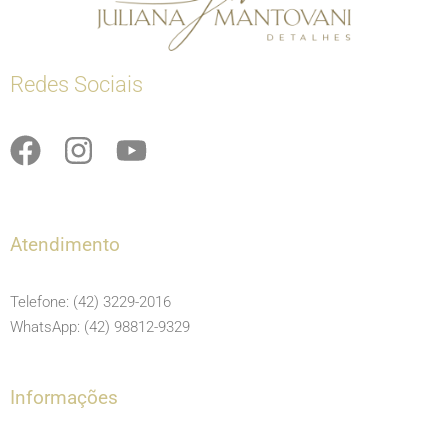
Redes Sociais
F
I
Y
a
n
o
c
s
u
e
t
t
Atendimento
b
a
u
o
g
b
Telefone: (42) 3229-2016
o
r
e
WhatsApp: (42) 98812-9329
k
a
m
Informações