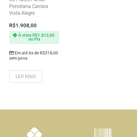
Porcelana Carrara
Vista Alegre
R$
1.908,00
À vista
R$
1.812,60
no Pix
Em até 6x de
R$
318,00
sem juros
LER MAIS