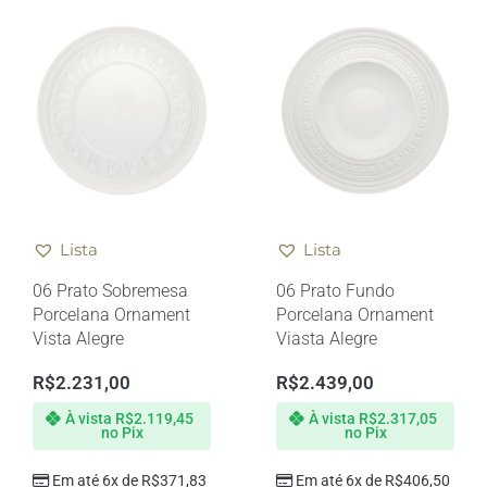
Lista
Lista
06 Prato Sobremesa
06 Prato Fundo
Porcelana Ornament
Porcelana Ornament
Vista Alegre
Viasta Alegre
R$
2.231,00
R$
2.439,00
À vista
R$
2.119,45
À vista
R$
2.317,05
no Pix
no Pix
Em até 6x de
R$
371,83
Em até 6x de
R$
406,50