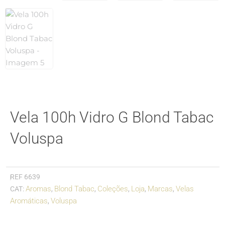
Vela 100h Vidro G Blond Tabac
Voluspa
REF
6639
Aromas
Blond Tabac
Coleções
Loja
Marcas
Velas
CAT:
,
,
,
,
,
Aromáticas
Voluspa
,