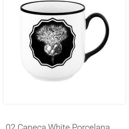
02 Caneca White Porcelana