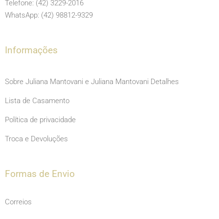
o
g
b
Telefone: (42) 3229-2016
o
r
e
WhatsApp: (42) 98812-9329
k
a
m
Informações
Sobre Juliana Mantovani e Juliana Mantovani Detalhes
Lista de Casamento
Política de privacidade
Troca e Devoluções
Formas de Envio
Correios