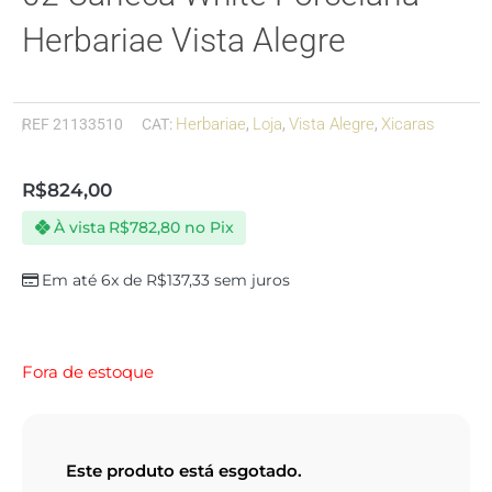
Herbariae Vista Alegre
Herbariae
Loja
Vista Alegre
Xicaras
REF
21133510
CAT:
,
,
,
R$
824,00
À vista
R$
782,80
no Pix
Em até 6x de
R$
137,33
sem juros
Fora de estoque
Este produto está esgotado.