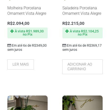
Molheira Porcelana
Saladeira Porcelana
Ornament Vista Alegre
Ornament Vista Alegre
R$
2.094,00
R$
2.215,00
À vista
R$
1.989,30
À vista
R$
2.104,25
no Pix
no Pix
Em até 6x de
R$
349,00
Em até 6x de
R$
369,17
sem juros
sem juros
LER MAIS
ADICIONAR AO
CARRINHO