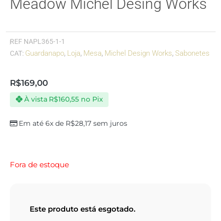
Meadow Michel Desing Works
REF
NAPL365-1-1
Guardanapo
Loja
Mesa
Michel Design Works
Sabonetes
CAT:
,
,
,
,
R$
169,00
À vista
R$
160,55
no Pix
Em até 6x de
R$
28,17
sem juros
Fora de estoque
Este produto está esgotado.