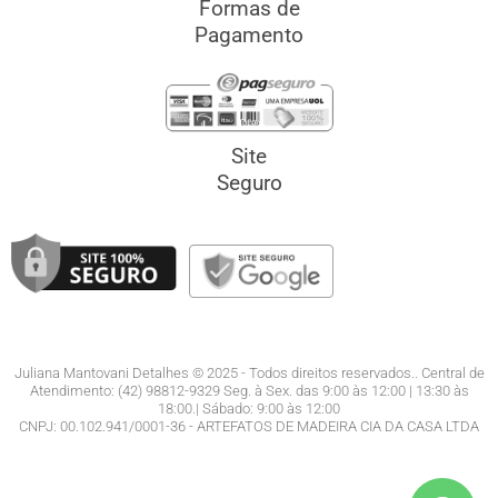
Formas de
Pagamento
Site
Seguro
Juliana Mantovani Detalhes © 2025 - Todos direitos reservados.. Central de
Atendimento: (42) 98812-9329 Seg. à Sex. das 9:00 às 12:00 | 13:30 às
18:00.| Sábado: 9:00 às 12:00
CNPJ: 00.102.941/0001-36 - ARTEFATOS DE MADEIRA CIA DA CASA LTDA