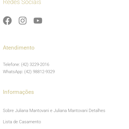
Redes Sociais
F
I
Y
a
n
o
c
s
u
e
t
t
Atendimento
b
a
u
o
g
b
Telefone: (42) 3229-2016
o
r
e
WhatsApp: (42) 98812-9329
k
a
m
Informações
Sobre Juliana Mantovani e Juliana Mantovani Detalhes
Lista de Casamento