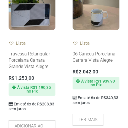
Lista
Lista
Travessa Retangular
06 Caneca Porcelana
Porcelana Carrara
Carrara Vista Alegre
Grande Vista Alegre
R$
2.042,00
R$
1.253,00
À vista
R$
1.939,90
no Pix
À vista
R$
1.190,35
no Pix
Em até 6x de
R$
340,33
sem juros
Em até 6x de
R$
208,83
sem juros
LER MAIS
ADICIONAR AO