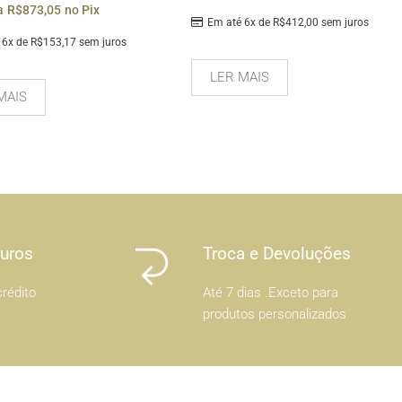
a
R$
873,05
no Pix
Em até 6x de
R$
412,00
sem juros
 6x de
R$
153,17
sem juros
LER MAIS
MAIS
Juros
Troca e Devoluções
rédito
Até 7 dias .Exceto para
produtos personalizados