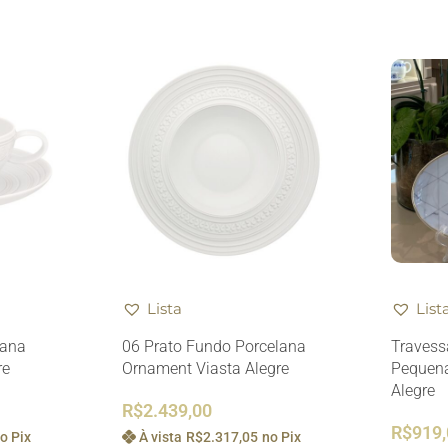
Lista
List
lana
06 Prato Fundo Porcelana
Travess
re
Ornament Viasta Alegre
Pequena
Alegre
R$
2.439,00
R$
919
o Pix
À vista
R$
2.317,05
no Pix