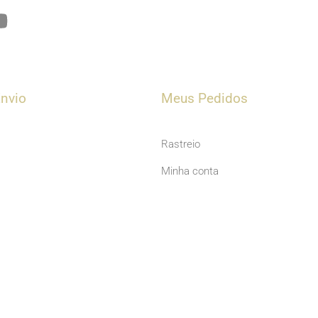
Y
o
u
t
u
nvio
Meus Pedidos
b
e
Rastreio
Minha conta