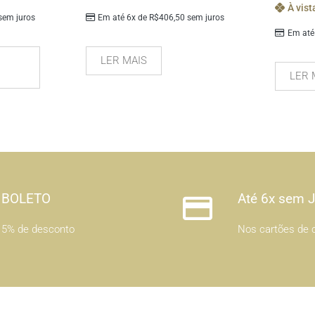
À vist
em juros
Em até 6x de
R$
406,50
sem juros
Em até
LER MAIS
LER 
BOLETO
Até 6x sem 
5% de desconto
Nos cartões de c