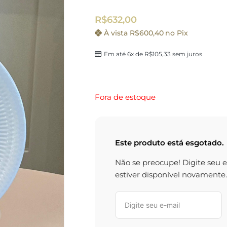
R$
632,00
À vista
R$
600,40
no Pix
Em até 6x de
R$
105,33
sem juros
Fora de estoque
Este produto está esgotado.
Não se preocupe! Digite seu 
estiver disponível novamente.