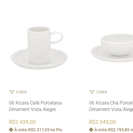
Lista
Lista
06 Xícara Café Porcelana
06 Xícara Chá Porce
Ornament Vista Alegre
Ornament Vista Aleg
R$
2.439,00
R$
2.943,00
À vista
R$
2.317,05
no Pix
À vista
R$
2.795,85
n