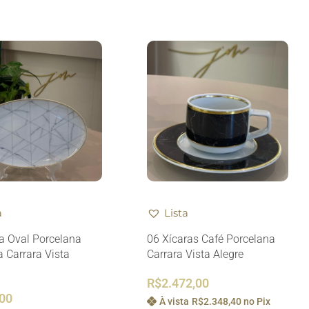
a
Lista
a Oval Porcelana
06 Xícaras Café Porcelana
 Carrara Vista
Carrara Vista Alegre
R$
2.472,00
,00
À vista
R$
2.348,40
no Pix