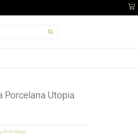
Car
 Porcelana Utopia
a
Vista Alegre
,