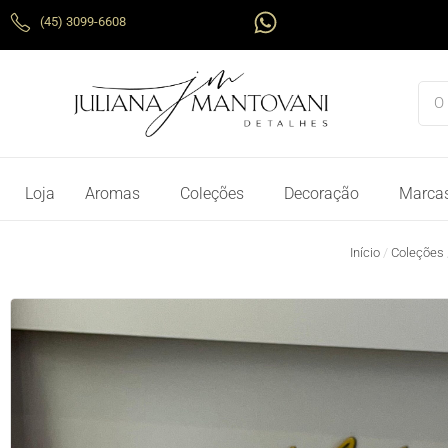
Ir
W
(45) 3099-6608
para
h
o
a
conteúdo
t
Pes
s
a
p
p
Loja
Aromas
Coleções
Decoração
Marca
Início
/
Coleções