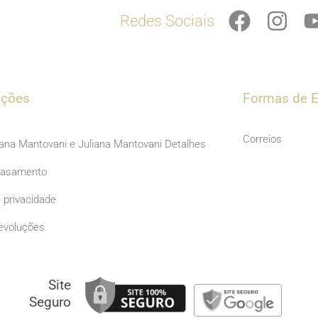
F
I
Redes Sociais
a
n
c
s
e
t
b
a
ações
Formas de E
o
g
o
r
Correios
iana Mantovani e Juliana Mantovani Detalhes
k
a
Casamento
m
e privacidade
evoluções
Site
Seguro