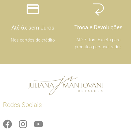
Troca e Devoluções
Até 6x sem Juros
Até 7 dias .Exceto para
Nos cartões de crédito
produtos personalizados
Redes Sociais
F
I
Y