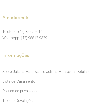
a
n
o
c
s
u
e
t
t
Atendimento
b
a
u
o
g
b
Telefone: (42) 3229-2016
o
r
e
WhatsApp: (42) 98812-9329
k
a
m
Informações
Sobre Juliana Mantovani e Juliana Mantovani Detalhes
Lista de Casamento
Política de privacidade
Troca e Devoluções