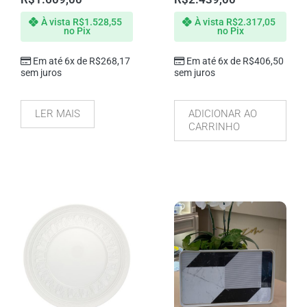
À vista
R$
1.528,55
À vista
R$
2.317,05
no Pix
no Pix
Em até 6x de
R$
268,17
Em até 6x de
R$
406,50
sem juros
sem juros
LER MAIS
ADICIONAR AO
CARRINHO