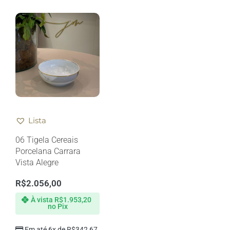
Lista
06 Tigela Cereais
Porcelana Carrara
Vista Alegre
R$
2.056,00
À vista
R$
1.953,20
no Pix
Em até 6x de
R$
342,67