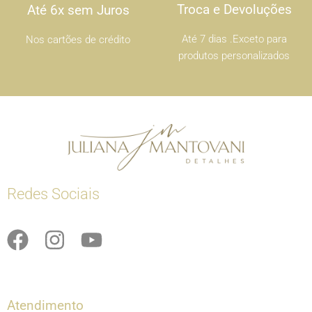
Troca e Devoluções
Até 6x sem Juros
Até 7 dias .Exceto para
Nos cartões de crédito
produtos personalizados
Redes Sociais
F
I
Y
a
n
o
c
s
u
e
t
t
Atendimento