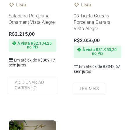
Lista
Lista
Saladeira Porcelana
06 Tigela Cereais
Ornament Vista Alegre
Porcelana Carrara
Vista Alegre
R$
2.215,00
R$
2.056,00
À vista
R$
2.104,25
no Pix
À vista
R$
1.953,20
no Pix
Em até 6x de
R$
369,17
sem juros
Em até 6x de
R$
342,67
sem juros
ADICIONAR AO
CARRINHO
LER MAIS