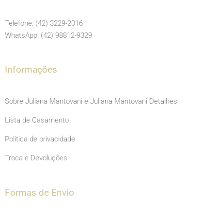
b
a
u
o
g
b
Telefone: (42) 3229-2016
o
r
e
WhatsApp: (42) 98812-9329
k
a
m
Informações
Sobre Juliana Mantovani e Juliana Mantovani Detalhes
Lista de Casamento
Política de privacidade
Troca e Devoluções
Formas de Envio