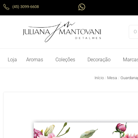
Ir
W
(45) 3099-6608
para
h
o
a
conteúdo
t
Pes
s
a
p
p
Loja
Aromas
Coleções
Decoração
Marca
Início
/
Mesa
/
Guardana