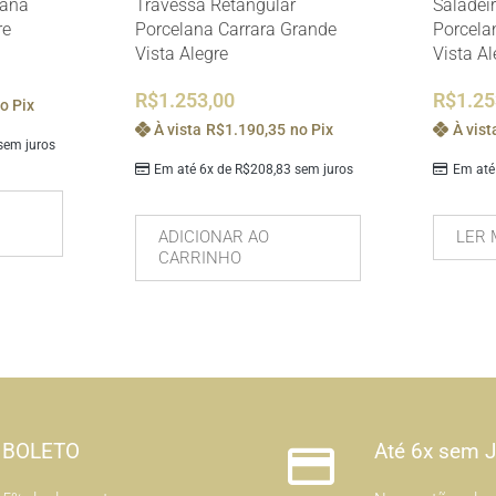
lana
Travessa Retangular
Saladei
re
Porcelana Carrara Grande
Porcela
Vista Alegre
Vista Al
R$
1.253,00
R$
1.25
o Pix
À vista
R$
1.190,35
no Pix
À vist
em juros
Em até 6x de
R$
208,83
sem juros
Em até
ADICIONAR AO
LER 
CARRINHO
BOLETO
Até 6x sem 