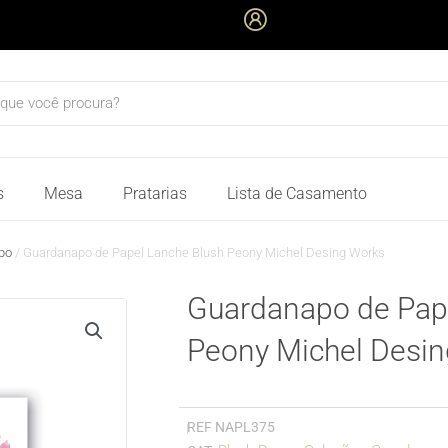
quisar
s
Mesa
Pratarias
Lista de Casamento
po
/ Guardanapo de Papel Lanche Blush Peony Michel Desing Works
Guardanapo de Pap
Peony Michel Desi
REF
NAPL375