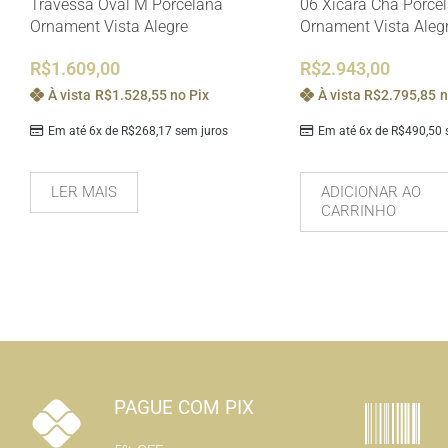
Travessa Oval M Porcelana
06 Xícara Chá Porce
Ornament Vista Alegre
Ornament Vista Aleg
R$
1.609,00
R$
2.943,00
À vista
R$
1.528,55
no Pix
À vista
R$
2.795,85
n
Em até 6x de
R$
268,17
sem juros
Em até 6x de
R$
490,50
s
LER MAIS
ADICIONAR AO
CARRINHO
PAGUE COM PIX