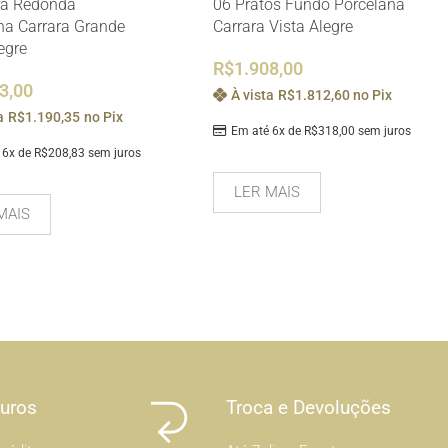
ra Redonda
06 Pratos Fundo Porcelana
na Carrara Grande
Carrara Vista Alegre
egre
R$
1.908,00
3,00
À vista
R$
1.812,60
no Pix
a
R$
1.190,35
no Pix
Em até 6x de
R$
318,00
sem juros
 6x de
R$
208,83
sem juros
LER MAIS
MAIS
Juros
Troca e Devoluções