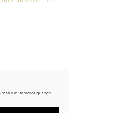
o
Loja
Marcas
Mesa
Michel Design
,
,
,
,
e-mail e avisaremos quando