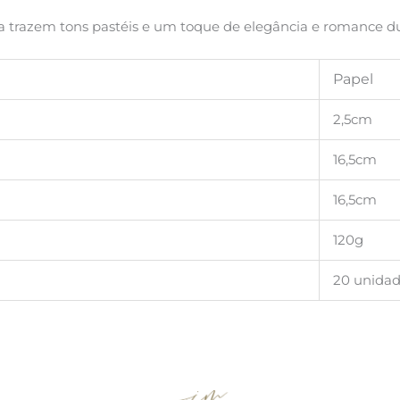
ria trazem tons pastéis e um toque de elegância e romance d
Papel
2,5cm
16,5cm
16,5cm
120g
20 unida