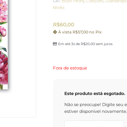
Blush Peony
Coleções
Guardanap
CAT:
,
,
Works
R$
60,00
À vista
R$
57,00
no Pix
Em até 3x de
R$
20,00
sem juros
Fora de estoque
Este produto está esgotado.
Não se preocupe! Digite seu 
estiver disponível novamente.