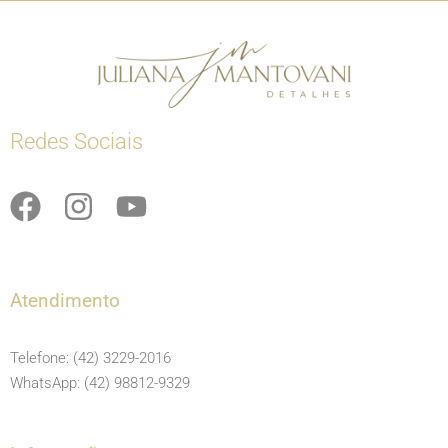
Redes Sociais
F
I
Y
a
n
o
c
s
u
e
t
t
Atendimento
b
a
u
o
g
b
Telefone: (42) 3229-2016
o
r
e
WhatsApp: (42) 98812-9329
k
a