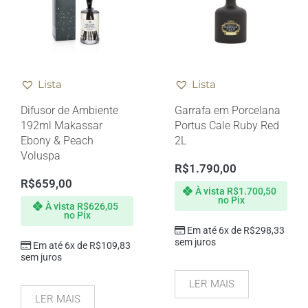
Lista
Lista
Difusor de Ambiente
Garrafa em Porcelana
192ml Makassar
Portus Cale Ruby Red
Ebony & Peach
2L
Voluspa
R$
1.790,00
R$
659,00
À vista
R$
1.700,50
no Pix
À vista
R$
626,05
no Pix
Em até 6x de
R$
298,33
sem juros
Em até 6x de
R$
109,83
sem juros
LER MAIS
LER MAIS