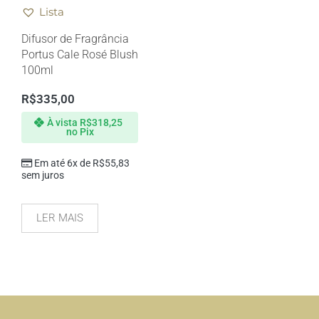
Lista
Difusor de Fragrância
Portus Cale Rosé Blush
100ml
R$
335,00
À vista
R$
318,25
no Pix
Em até 6x de
R$
55,83
sem juros
LER MAIS