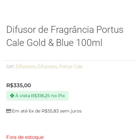
Difusor de Fragrância Portus
Cale Gold & Blue 100ml
Difusores
Difusores
Portus Cale
CAT:
,
,
R$
335,00
À vista
R$
318,25
no Pix
Em até 6x de
R$
55,83
sem juros
Fora de estoque