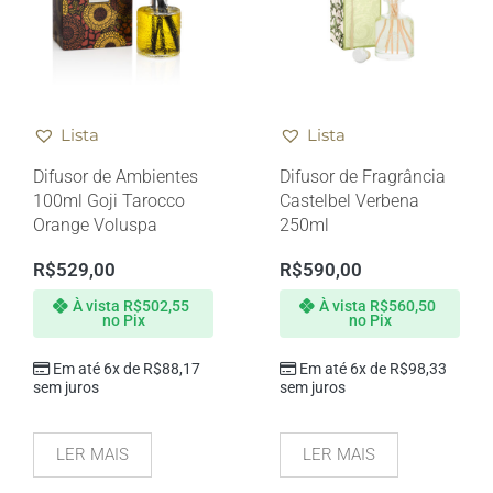
Lista
Lista
Difusor de Ambientes
Difusor de Fragrância
100ml Goji Tarocco
Castelbel Verbena
Orange Voluspa
250ml
R$
529,00
R$
590,00
À vista
R$
502,55
À vista
R$
560,50
no Pix
no Pix
Em até 6x de
R$
88,17
Em até 6x de
R$
98,33
sem juros
sem juros
LER MAIS
LER MAIS