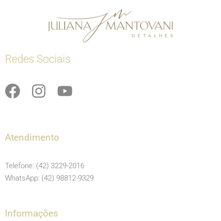
Redes Sociais
F
I
Y
a
n
o
c
s
u
e
t
t
Atendimento
b
a
u
o
g
b
Telefone: (42) 3229-2016
o
r
e
WhatsApp: (42) 98812-9329
k
a
m
Informações