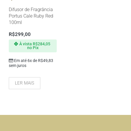
Difusor de Fragrância
Portus Cale Ruby Red
100ml
R$
299,00
À vista
R$
284,05
no Pix
Em até 6x de
R$
49,83
sem juros
LER MAIS