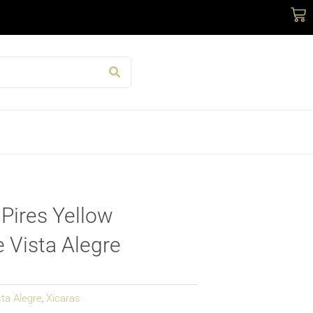
Car
Pires Yellow
 Vista Alegre
sta Alegre
Xicaras
,