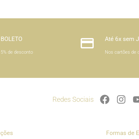
BOLETO
Até 6x sem 
5% de desconto
Nos cartões de c
F
I
Redes Sociais
a
n
c
s
e
t
b
a
ações
Formas de E