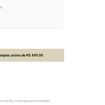
de
compras acima de R$ 499,00
a e cardo, suas peças pintadas