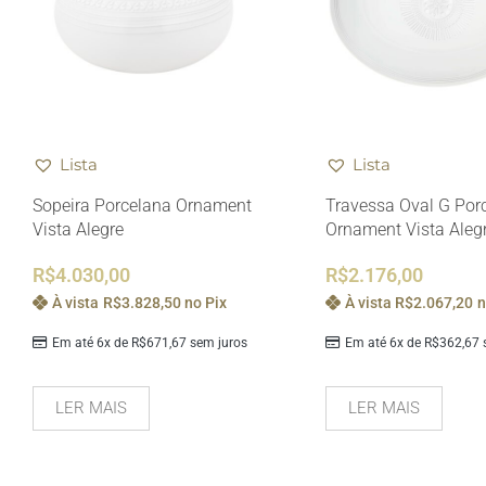
Lista
Lista
Sopeira Porcelana Ornament
Travessa Oval G Por
Vista Alegre
Ornament Vista Aleg
R$
4.030,00
R$
2.176,00
À vista
R$
3.828,50
no Pix
À vista
R$
2.067,20
n
Em até 6x de
R$
671,67
sem juros
Em até 6x de
R$
362,67
s
LER MAIS
LER MAIS