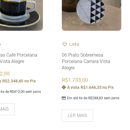
a
Lista
ras Café Porcelana
06 Prato Sobremesa
Vista Alegre
Porcelana Carrara Vista
Alegre
2,00
R$
1.733,00
a
R$
2.348,40
no Pix
À vista
R$
1.646,35
no Pix
 6x de
R$
412,00
sem juros
Em até 6x de
R$
288,83
sem juros
MAIS
LER MAIS