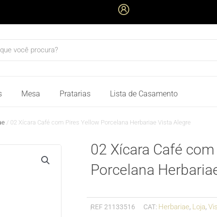
quisar
s
Mesa
Pratarias
Lista de Casamento
ae
/ 02 Xícara Café com Pires Yellow Porcelana Herbariae Vista Alegre
02 Xícara Café com 
Porcelana Herbariae
Herbariae
Loja
Vi
REF
21133516
CAT:
,
,