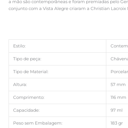
a mão são contemporâneas e foram premiadas pelo Ger
conjunto com a Vista Alegre criaram a Christian Lacroix
Estilo:
Contem
Tipo de peça:
Chávena
Tipo de Material:
Porcela
Altura:
57 mm
Comprimento:
116 mm
Capacidade:
97 ml
Peso sem Embalagem:
183 gr