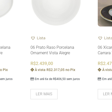
Lista
List
celana
06 Prato Raso Porcelana
06 Xíca
re
Ornament Vista Alegre
Carrara 
R$
2.439,00
R$
2.47
o Pix
À vista
R$
2.317,05
no Pix
À vist
em juros
Em até 6x de
R$
406,50
sem juros
Em até
LER MAIS
LER 