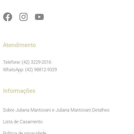
F
I
Y
a
n
o
c
s
u
e
t
t
Atendimento
b
a
u
o
g
b
Telefone: (42) 3229-2016
o
r
e
WhatsApp: (42) 98812-9329
k
a
m
Informações
Sobre Juliana Mantovani e Juliana Mantovani Detalhes
Lista de Casamento
Política de privacidade