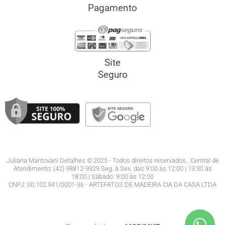
Pagamento
Site
Seguro
Juliana Mantovani Detalhes © 2025 - Todos direitos reservados.. Central de
Atendimento: (42) 98812-9329 Seg. à Sex. das 9:00 às 12:00 | 13:30 às
18:00.| Sábado: 9:00 às 12:00
CNPJ: 00.102.941/0001-36 - ARTEFATOS DE MADEIRA CIA DA CASA LTDA