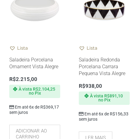
Lista
Lista
Saladeira Porcelana
Saladeira Redonda
Ornament Vista Alegre
Porcelana Carrara
Pequena Vista Alegre
R$
2.215,00
R$
938,00
À vista
R$
2.104,25
no Pix
À vista
R$
891,10
no Pix
Em até 6x de
R$
369,17
sem juros
Em até 6x de
R$
156,33
sem juros
ADICIONAR AO
CARRINHO
LER MAIS