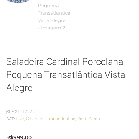
Saladeira Cardinal Porcelana
Pequena Transatlântica Vista
Alegre
REF
21117675
Loja
Saladeira
Transatlântica
Vista Alegre
CAT:
,
,
,
R$
999,00