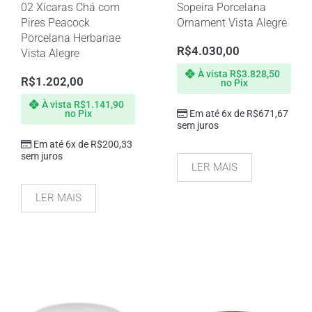
02 Xícaras Chá com
Sopeira Porcelana
Pires Peacock
Ornament Vista Alegre
Porcelana Herbariae
R$
4.030,00
Vista Alegre
À vista
R$
3.828,50
R$
1.202,00
no Pix
À vista
R$
1.141,90
no Pix
Em até 6x de
R$
671,67
sem juros
Em até 6x de
R$
200,33
sem juros
LER MAIS
LER MAIS