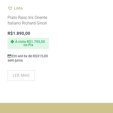
Lista
Prato Raso Iris Oriente
Italiano Richard Ginori
R$
1.890,00
À vista
R$
1.795,50
no Pix
Em até 6x de
R$
315,00
sem juros
LER MAIS