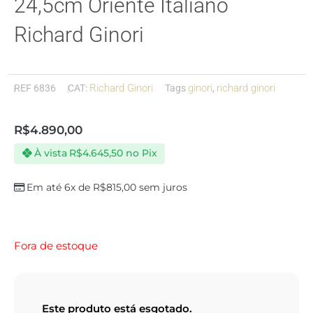
24,5cm Oriente Italiano
Richard Ginori
Richard Ginori
ginori
richard ginori
REF
6836
CAT:
Tags
,
R$
4.890,00
À vista
R$
4.645,50
no Pix
Em até 6x de
R$
815,00
sem juros
Fora de estoque
Este produto está esgotado.