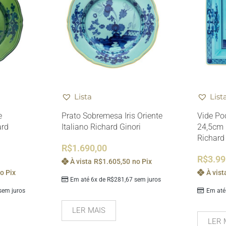
Lista
List
e
Prato Sobremesa Iris Oriente
Vide Po
ard
Italiano Richard Ginori
24,5cm 
Richard
R$
1.690,00
R$
3.99
À vista
R$
1.605,50
no Pix
o Pix
À vist
Em até 6x de
R$
281,67
sem juros
em juros
Em até
LER MAIS
LER 