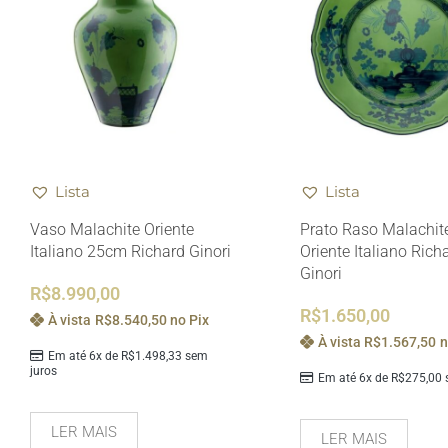
Lista
Lista
Vaso Malachite Oriente
Prato Raso Malachit
Italiano 25cm Richard Ginori
Oriente Italiano Rich
Ginori
R$
8.990,00
R$
1.650,00
À vista
R$
8.540,50
no Pix
À vista
R$
1.567,50
n
Em até 6x de
R$
1.498,33
sem
juros
Em até 6x de
R$
275,00
s
LER MAIS
LER MAIS