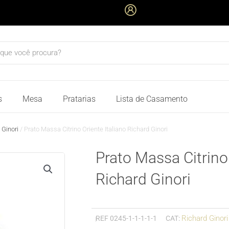
quisar
s
Mesa
Pratarias
Lista de Casamento
 Ginori
/ Prato Massa Citrino Oriente Italiano Richard Ginori
Prato Massa Citrino 
Richard Ginori
Richard Ginori
REF
0245-1-1-1-1-1
CAT: