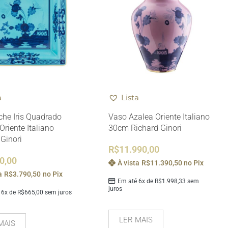
a
Lista
che Iris Quadrado
Vaso Azalea Oriente Italiano
Oriente Italiano
30cm Richard Ginori
 Ginori
R$
11.990,00
0,00
À vista
R$
11.390,50
no Pix
a
R$
3.790,50
no Pix
Em até 6x de
R$
1.998,33
sem
juros
 6x de
R$
665,00
sem juros
LER MAIS
MAIS