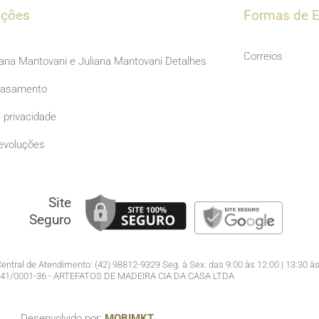
b
a
ações
Formas de E
o
g
o
r
Correios
iana Mantovani e Juliana Mantovani Detalhes
k
a
Casamento
m
e privacidade
evoluções
Site
Seguro
entral de Atendimento: (42) 98812-9329 Seg. à Sex. das 9:00 às 12:00 | 13:30 às
941/0001-36 - ARTEFATOS DE MADEIRA CIA DA CASA LTDA
Desenvolvido por:
MOBIMKT