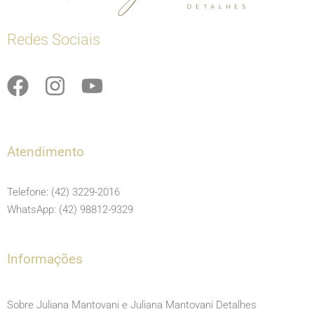
Redes Sociais
F
I
Y
a
n
o
c
s
u
e
t
t
Atendimento
b
a
u
o
g
b
Telefone: (42) 3229-2016
o
r
e
WhatsApp: (42) 98812-9329
k
a
m
Informações
Sobre Juliana Mantovani e Juliana Mantovani Detalhes