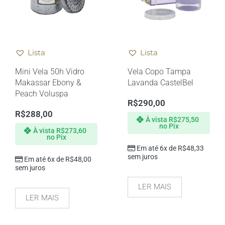
Lista
Lista
Mini Vela 50h Vidro
Vela Copo Tampa
Makassar Ebony &
Lavanda CastelBel
Peach Voluspa
R$
290,00
R$
288,00
À vista
R$
275,50
no Pix
À vista
R$
273,60
no Pix
Em até 6x de
R$
48,33
sem juros
Em até 6x de
R$
48,00
sem juros
LER MAIS
LER MAIS