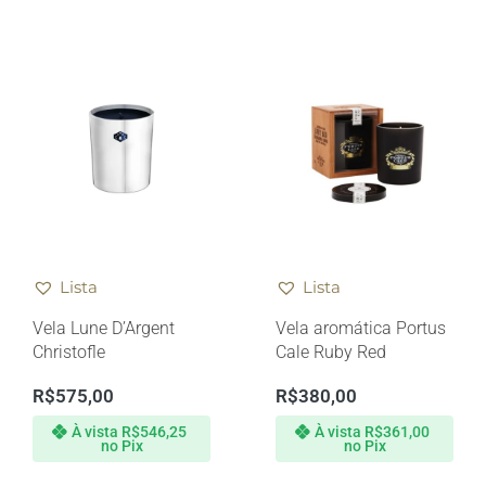
Lista
Lista
Vela Lune D’Argent
Vela aromática Portus
Christofle
Cale Ruby Red
R$
575,00
R$
380,00
À vista
R$
546,25
À vista
R$
361,00
no Pix
no Pix