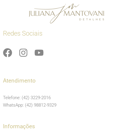
Redes Sociais
F
I
Y
a
n
o
c
s
u
e
t
t
Atendimento
b
a
u
o
g
b
Telefone: (42) 3229-2016
o
r
e
WhatsApp: (42) 98812-9329
k
a
m
Informações