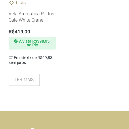
Lista
Vela Aromática Portus
Cale White Crane
R$
419,00
À vista
R$
398,05
no Pix
Em até 6x de
R$
69,83
sem juros
LER MAIS