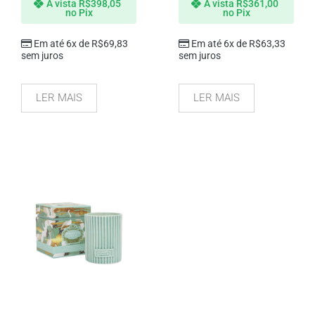
À vista
R$
398,05
À vista
R$
361,00
no Pix
no Pix
Em até 6x de
R$
69,83
Em até 6x de
R$
63,33
sem juros
sem juros
LER MAIS
LER MAIS