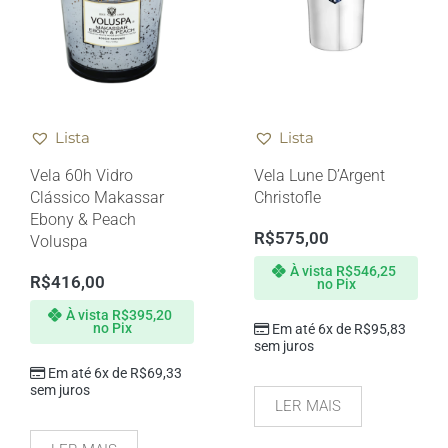
Lista
Lista
Vela 60h Vidro
Vela Lune D’Argent
Clássico Makassar
Christofle
Ebony & Peach
R$
575,00
Voluspa
À vista
R$
546,25
R$
416,00
no Pix
À vista
R$
395,20
no Pix
Em até 6x de
R$
95,83
sem juros
Em até 6x de
R$
69,33
sem juros
LER MAIS