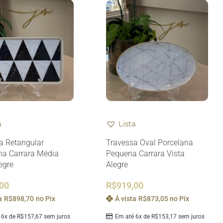
a
Lista
a Retangular
Travessa Oval Porcelana
na Carrara Média
Pequena Carrara Vista
egre
Alegre
,00
R$
919,00
a
R$
898,70
no Pix
À vista
R$
873,05
no Pix
 6x de
R$
157,67
sem juros
Em até 6x de
R$
153,17
sem juros