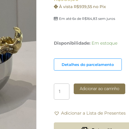
À vista
R$
939,55
no Pix
Em até 6x de
R$
164,83
sem juros
Taça
Disponibilidade:
Em estoque
Mesa
17
Flor
Detalhes do parcelamento
Orfèvrerie
Royale
quantidade
Adicionar ao carrinho
Adicionar a Lista de Presentes