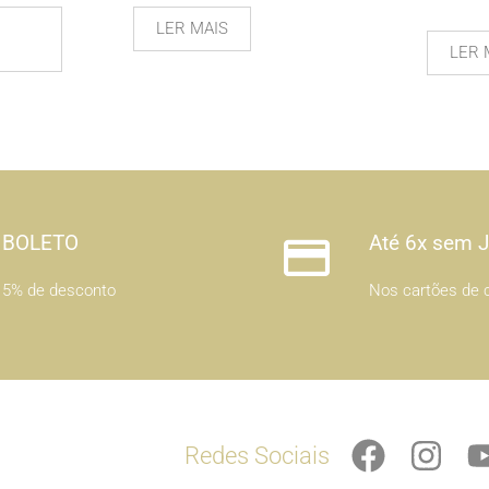
LER MAIS
LER 
BOLETO
Até 6x sem 
5% de desconto
Nos cartões de c
F
I
Redes Sociais
a
n