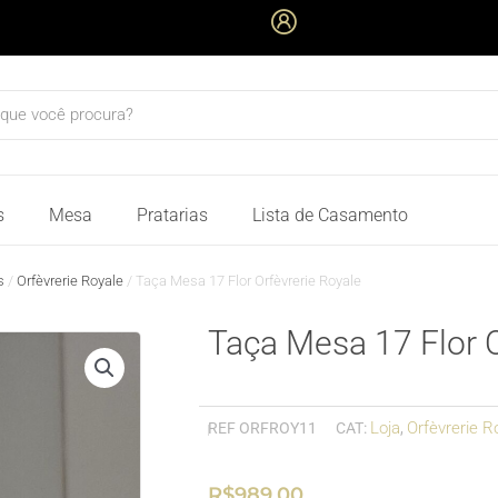
quisar
s
Mesa
Pratarias
Lista de Casamento
s
/
Orfèvrerie Royale
/ Taça Mesa 17 Flor Orfèvrerie Royale
Taça Mesa 17 Flor O
Loja
Orfèvrerie R
REF
ORFROY11
CAT:
,
R$
989,00