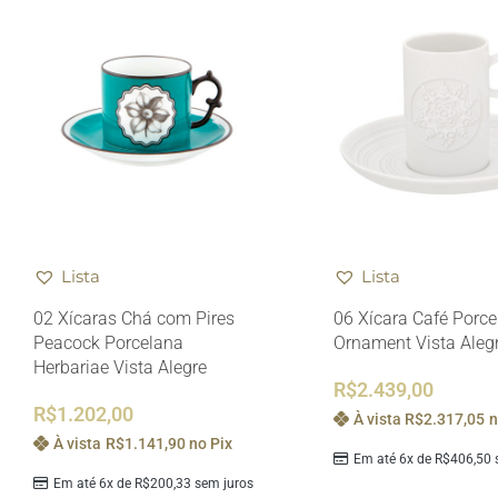
Lista
Lista
02 Xícaras Chá com Pires
06 Xícara Café Porc
Peacock Porcelana
Ornament Vista Aleg
Herbariae Vista Alegre
R$
2.439,00
R$
1.202,00
À vista
R$
2.317,05
n
À vista
R$
1.141,90
no Pix
Em até 6x de
R$
406,50
s
Em até 6x de
R$
200,33
sem juros