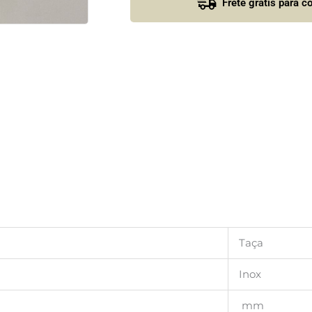
Frete grátis para 
Taça
Inox
mm