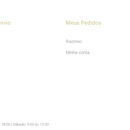
u
t
u
nvio
Meus Pedidos
b
e
Rastreio
Minha conta
 18:00.| Sábado: 9:00 às 12:00