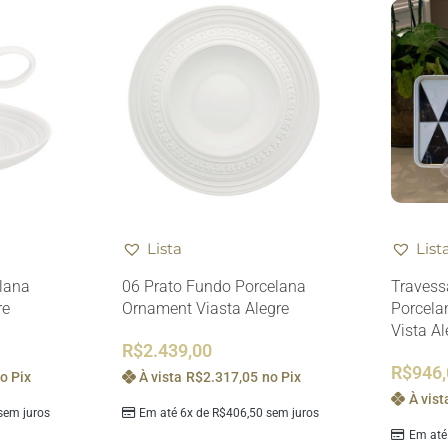
Lista
List
elana
06 Prato Fundo Porcelana
Travess
re
Ornament Viasta Alegre
Porcela
Vista Al
R$
2.439,00
R$
946
o Pix
À vista
R$
2.317,05
no Pix
À vist
em juros
Em até 6x de
R$
406,50
sem juros
Em até