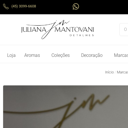
Ir
W
(45) 3099-6608
para
h
o
a
conteúdo
t
Pes
s
a
p
p
Loja
Aromas
Coleções
Decoração
Marca
Início
/
Marca