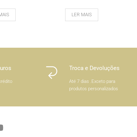
MAIS
LER MAIS
Juros
Troca e Devoluções
rédito
Até 7 dias .Exceto para
produtos personalizados
Y
o