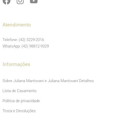
F
I
Y
a
n
o
c
s
u
e
t
t
Atendimento
b
a
u
o
g
b
Telefone: (42) 3229-2016
o
r
e
WhatsApp: (42) 98812-9329
k
a
m
Informações
Sobre Juliana Mantovani e Juliana Mantovani Detalhes
Lista de Casamento
Política de privacidade
Troca e Devoluções