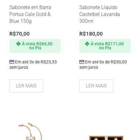
Sabonete em Barra
Sabonete Líquido
Portus Cale Gold &
Castelbel Lavanda
Blue 150g
300ml
R$
70,00
R$
180,00
À vista
R$
66,50
À vista
R$
171,00
no Pix
no Pix
Em até 3x de
R$
23,33
Em até 6x de
R$
30,00
sem juros
sem juros
LER MAIS
LER MAIS