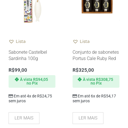
Lista
Lista
Sabonete Castelbel
Conjunto de sabonetes
Sardinha 100g
Portus Cale Ruby Red
R$
99,00
R$
325,00
À vista
R$
94,05
À vista
R$
308,75
no Pix
no Pix
Em até 4x de
R$
24,75
Em até 6x de
R$
54,17
sem juros
sem juros
LER MAIS
LER MAIS