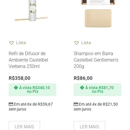
Lista
Lista
Refil de Difusor de
Shampoo em Barra
Ambiente Castelbel
Castelbel Gentlemen’s
Verbena 250ml
200g
R$
358,00
R$
86,00
À vista
R$
340,10
À vista
R$
81,70
no Pix
no Pix
Em até 6x de
R$
59,67
Em até 4x de
R$
21,50
sem juros
sem juros
LER MAIS
LER MAIS