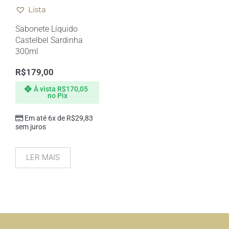
Lista
Sabonete Líquido
Castelbel Sardinha
300ml
R$
179,00
À vista
R$
170,05
no Pix
Em até 6x de
R$
29,83
sem juros
LER MAIS