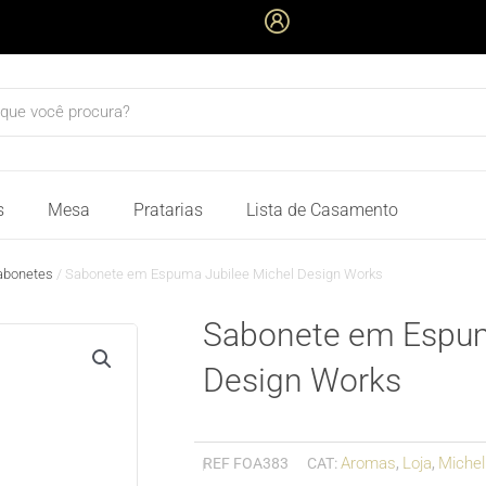
quisar
s
Mesa
Pratarias
Lista de Casamento
abonetes
/ Sabonete em Espuma Jubilee Michel Design Works
Sabonete em Espum
Design Works
Aromas
Loja
Michel
REF
FOA383
CAT:
,
,