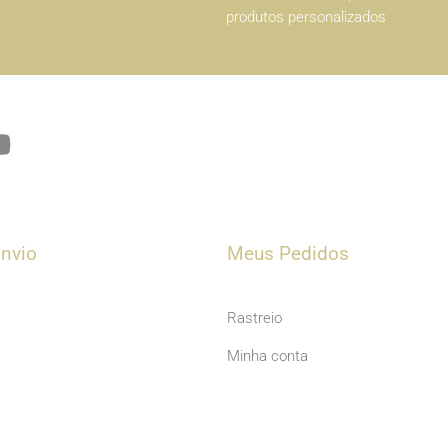
produtos personalizados
Y
o
u
t
u
nvio
Meus Pedidos
b
e
Rastreio
Minha conta