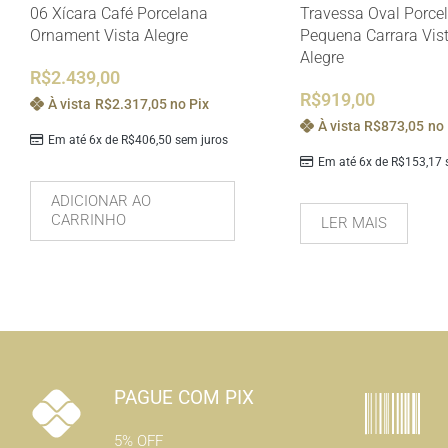
06 Xícara Café Porcelana
Travessa Oval Porce
Ornament Vista Alegre
Pequena Carrara Vis
Alegre
R$
2.439,00
R$
919,00
À vista
R$
2.317,05
no Pix
À vista
R$
873,05
no 
Em até 6x de
R$
406,50
sem juros
Em até 6x de
R$
153,17
s
ADICIONAR AO
CARRINHO
LER MAIS
PAGUE COM PIX
5% OFF