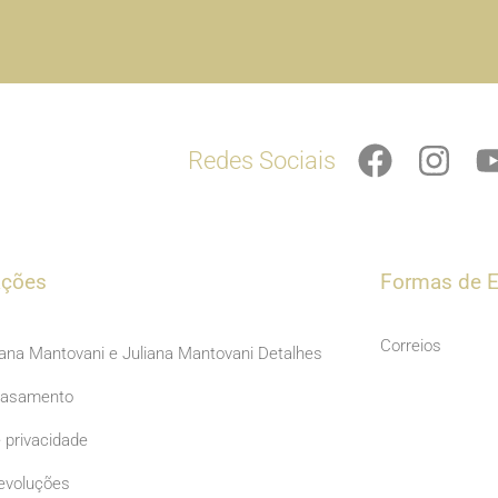
F
I
Redes Sociais
a
n
c
s
e
t
b
a
ações
Formas de E
o
g
o
r
Correios
iana Mantovani e Juliana Mantovani Detalhes
k
a
Casamento
m
e privacidade
evoluções