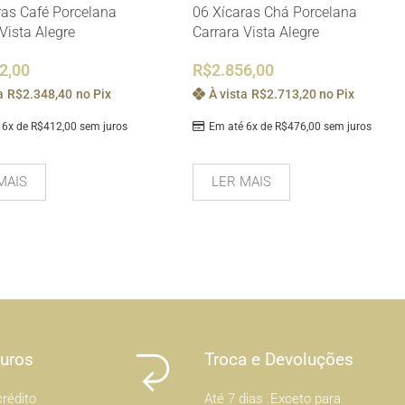
ras Café Porcelana
06 Xícaras Chá Porcelana
Vista Alegre
Carrara Vista Alegre
2,00
R$
2.856,00
a
R$
2.348,40
no Pix
À vista
R$
2.713,20
no Pix
 6x de
R$
412,00
sem juros
Em até 6x de
R$
476,00
sem juros
MAIS
LER MAIS
Juros
Troca e Devoluções
rédito
Até 7 dias .Exceto para