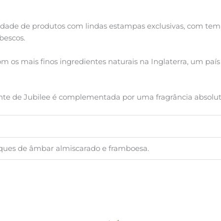
dade de produtos com lindas estampas exclusivas, com tema
abescos.
 os mais finos ingredientes naturais na Inglaterra, um paí
icante de Jubilee é complementada por uma fragrância absolu
ques de âmbar almiscarado e framboesa.