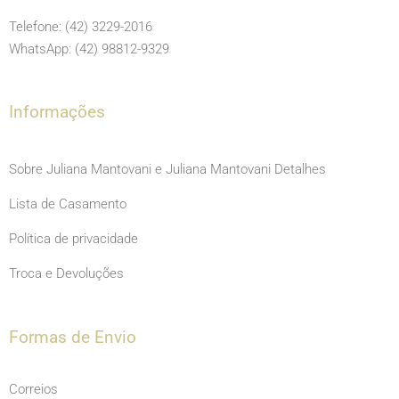
b
a
u
o
g
b
Telefone: (42) 3229-2016
o
r
e
WhatsApp: (42) 98812-9329
k
a
m
Informações
Sobre Juliana Mantovani e Juliana Mantovani Detalhes
Lista de Casamento
Política de privacidade
Troca e Devoluções
Formas de Envio
Correios