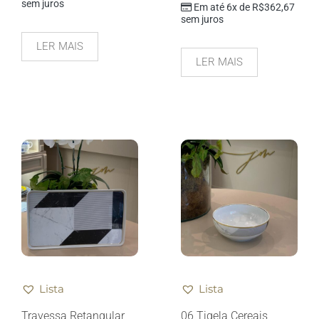
sem juros
Em até 6x de
R$
362,67
sem juros
LER MAIS
LER MAIS
Lista
Lista
Travessa Retangular
06 Tigela Cereais