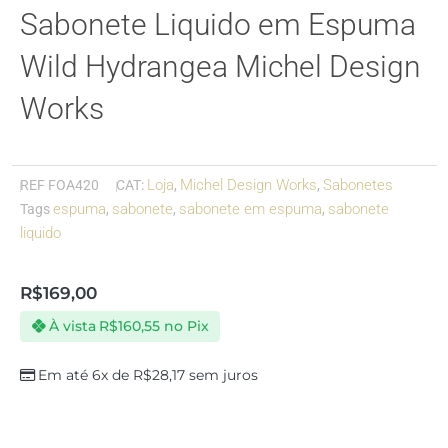
Sabonete Liquido em Espuma
Wild Hydrangea Michel Design
Works
Loja
Michel Design Works
Sabonetes
REF
FOA420
CAT:
,
,
espuma
sabonete
sabonete em espuma
sabonete
Tags
,
,
,
liquido
R$
169,00
À vista
R$
160,55
no Pix
Em até 6x de
R$
28,17
sem juros