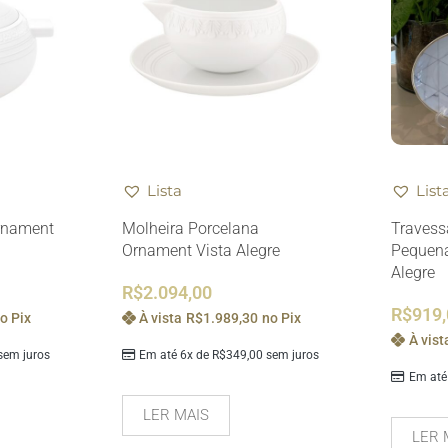
Lista
List
rnament
Molheira Porcelana
Travess
Ornament Vista Alegre
Pequena
Alegre
R$
2.094,00
R$
919
o Pix
À vista
R$
1.989,30
no Pix
À vist
em juros
Em até 6x de
R$
349,00
sem juros
Em até
LER MAIS
LER 