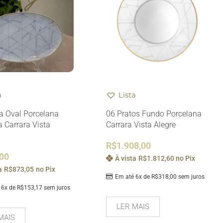
a
Lista
a Oval Porcelana
06 Pratos Fundo Porcelana
 Carrara Vista
Carrara Vista Alegre
R$
1.908,00
,00
À vista
R$
1.812,60
no Pix
a
R$
873,05
no Pix
Em até 6x de
R$
318,00
sem juros
 6x de
R$
153,17
sem juros
LER MAIS
MAIS