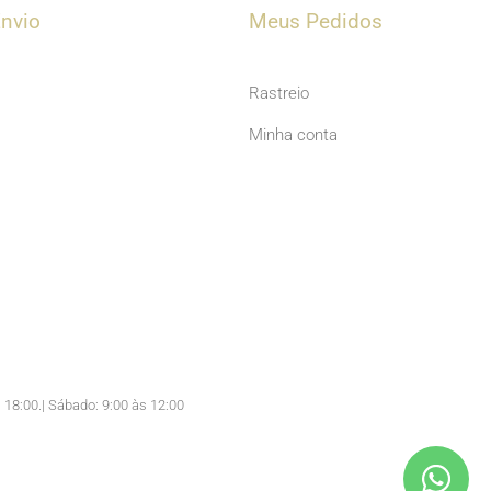
u
nvio
Meus Pedidos
b
e
Rastreio
Minha conta
 18:00.| Sábado: 9:00 às 12:00