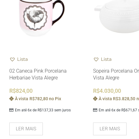
Lista
Lista
02 Caneca Pink Porcelana
Sopeira Porcelana O
Herbariae Vista Alegre
Vista Alegre
R$
824,00
R$
4.030,00
À vista
R$
782,80
no Pix
À vista
R$
3.828,50
n
Em até 6x de
R$
137,33
sem juros
Em até 6x de
R$
671,67
s
LER MAIS
LER MAIS