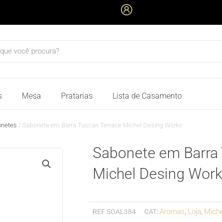
quisar
s
Mesa
Pratarias
Lista de Casamento
onetes
/ Sabonete em Barra Tuscan Terrace Michel Desing Works
Sabonete em Barra 
Michel Desing Wor
Aromas
Loja
Mich
REF
SOAL384
CAT:
,
,