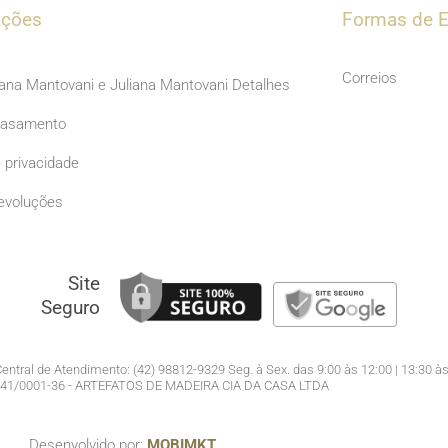
b
a
ações
Formas de E
o
g
o
r
Correios
iana Mantovani e Juliana Mantovani Detalhes
k
a
Casamento
m
e privacidade
evoluções
Site
Seguro
entral de Atendimento: (42) 98812-9329 Seg. à Sex. das 9:00 às 12:00 | 13:30 às
941/0001-36 - ARTEFATOS DE MADEIRA CIA DA CASA LTDA
Desenvolvido por:
MOBIMKT