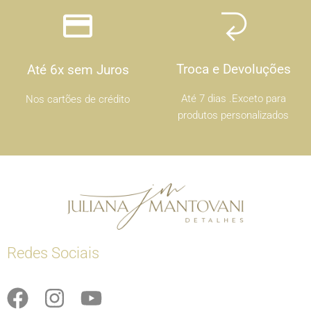
Troca e Devoluções
Até 6x sem Juros
Até 7 dias .Exceto para
Nos cartões de crédito
produtos personalizados
Redes Sociais
F
I
Y