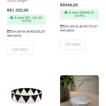
Vista Alegre
R$
946,00
R$
1.202,00
À vista
R$
898,70
no Pix
À vista
R$
1.141,90
no Pix
Em até 6x de
R$
157,67
sem juros
Em até 6x de
R$
200,33
sem juros
LER MAIS
LER MAIS