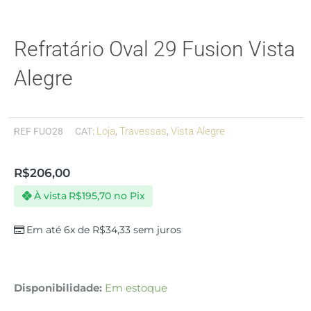
Refratário Oval 29 Fusion Vista
Alegre
Loja
Travessas
Vista Alegre
REF
FUO28
CAT:
,
,
R$
206,00
À vista
R$
195,70
no Pix
Em até 6x de
R$
34,33
sem juros
Refratário
Disponibilidade:
Em estoque
Oval