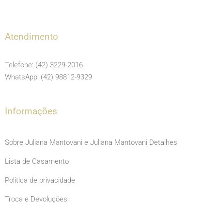
a
n
o
c
s
u
e
t
t
Atendimento
b
a
u
o
g
b
Telefone: (42) 3229-2016
o
r
e
WhatsApp: (42) 98812-9329
k
a
m
Informações
Sobre Juliana Mantovani e Juliana Mantovani Detalhes
Lista de Casamento
Política de privacidade
Troca e Devoluções