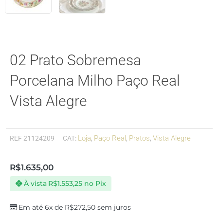
02 Prato Sobremesa
Porcelana Milho Paço Real
Vista Alegre
Loja
Paço Real
Pratos
Vista Alegre
REF
21124209
CAT:
,
,
,
R$
1.635,00
À vista
R$
1.553,25
no Pix
Em até 6x de
R$
272,50
sem juros