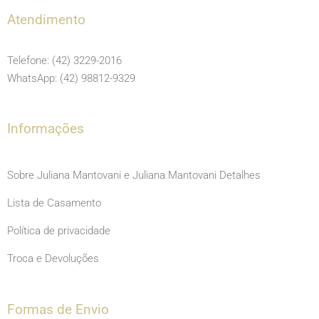
e
t
t
Atendimento
b
a
u
o
g
b
Telefone: (42) 3229-2016
o
r
e
WhatsApp: (42) 98812-9329
k
a
m
Informações
Sobre Juliana Mantovani e Juliana Mantovani Detalhes
Lista de Casamento
Política de privacidade
Troca e Devoluções
Formas de Envio