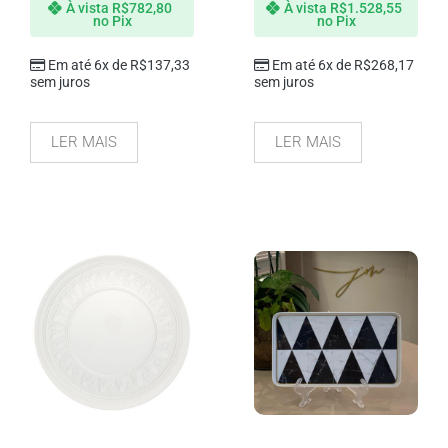
À vista
R$
782,80
À vista
R$
1.528,55
no Pix
no Pix
Em até 6x de
R$
137,33
Em até 6x de
R$
268,17
sem juros
sem juros
LER MAIS
LER MAIS