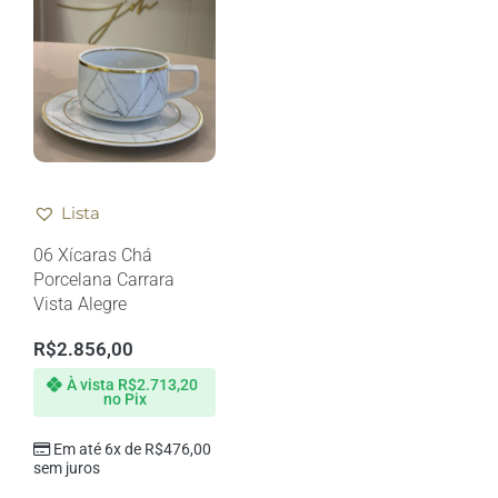
Lista
06 Xícaras Chá
Porcelana Carrara
Vista Alegre
R$
2.856,00
À vista
R$
2.713,20
no Pix
Em até 6x de
R$
476,00
sem juros