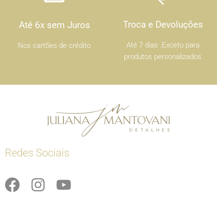
Troca e Devoluções
Até 6x sem Juros
Até 7 dias .Exceto para
Nos cartões de crédito
produtos personalizados
Redes Sociais
F
I
Y
a
n
o
c
s
u