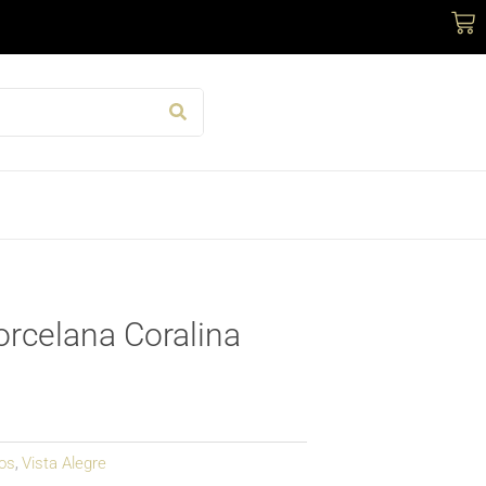
Car
rcelana Coralina
os
Vista Alegre
,