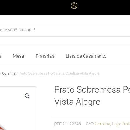
quisar
s
Mesa
Pratarias
Lista de Casamento
/
Coralina
/ Prato Sobremesa Porcelana Coralina Vista Alegre
Prato Sobremesa Po
Vista Alegre
Coralina
Loja
Prat
REF
21122248
CAT:
,
,