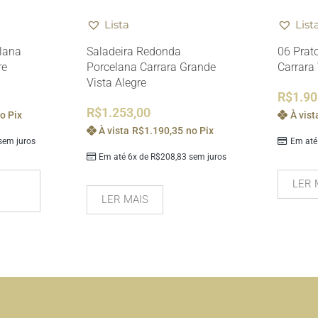
Lista
List
elana
Saladeira Redonda
06 Prat
re
Porcelana Carrara Grande
Carrara 
Vista Alegre
R$
1.90
R$
1.253,00
o Pix
À vist
À vista
R$
1.190,35
no Pix
em juros
Em até
Em até 6x de
R$
208,83
sem juros
LER 
LER MAIS