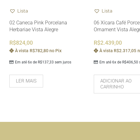
Lista
Lista
02 Caneca Pink Porcelana
06 Xícara Café Porc
Herbariae Vista Alegre
Ornament Vista Aleg
R$
824,00
R$
2.439,00
À vista
R$
782,80
no Pix
À vista
R$
2.317,05
n
Em até 6x de
R$
137,33
sem juros
Em até 6x de
R$
406,50
s
LER MAIS
ADICIONAR AO
CARRINHO