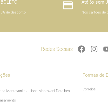
BOLETO
Até 6x sem 
5% de desconto
Nos cartões de c
F
I
Redes Sociais
a
n
c
s
e
t
b
a
ações
Formas de E
o
g
o
r
Correios
iana Mantovani e Juliana Mantovani Detalhes
k
a
Casamento
m