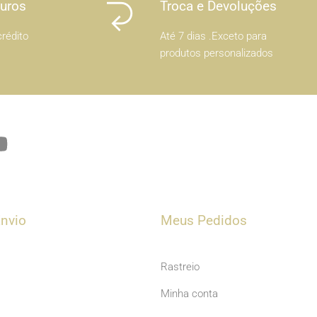
Juros
Troca e Devoluções
rédito
Até 7 dias .Exceto para
produtos personalizados
Y
o
u
t
u
nvio
Meus Pedidos
b
e
Rastreio
Minha conta