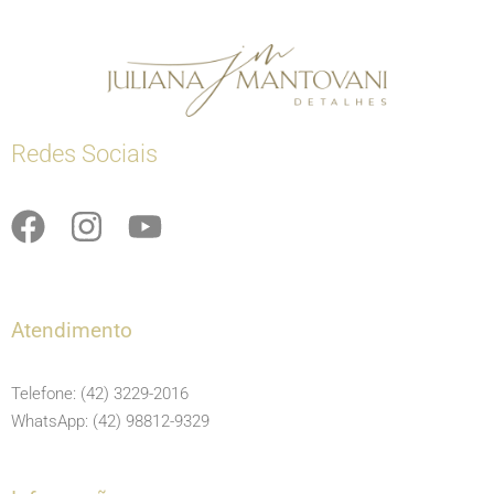
Redes Sociais
F
I
Y
a
n
o
c
s
u
e
t
t
Atendimento
b
a
u
o
g
b
Telefone: (42) 3229-2016
o
r
e
WhatsApp: (42) 98812-9329
k
a