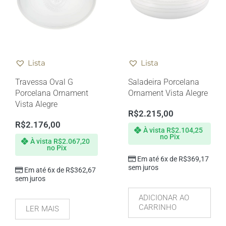
Lista
Lista
Travessa Oval G
Saladeira Porcelana
Porcelana Ornament
Ornament Vista Alegre
Vista Alegre
R$
2.215,00
R$
2.176,00
À vista
R$
2.104,25
no Pix
À vista
R$
2.067,20
no Pix
Em até 6x de
R$
369,17
sem juros
Em até 6x de
R$
362,67
sem juros
ADICIONAR AO
CARRINHO
LER MAIS