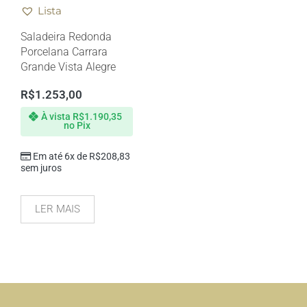
Lista
Saladeira Redonda
Porcelana Carrara
Grande Vista Alegre
R$
1.253,00
À vista
R$
1.190,35
no Pix
Em até 6x de
R$
208,83
sem juros
LER MAIS