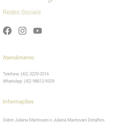
Redes Sociais
F
I
Y
a
n
o
c
s
u
e
t
t
Atendimento
b
a
u
o
g
b
Telefone: (42) 3229-2016
o
r
e
WhatsApp: (42) 98812-9329
k
a
m
Informações
Sobre Juliana Mantovani e Juliana Mantovani Detalhes