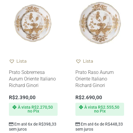
Lista
Lista
Prato Sobremesa
Prato Raso Aurum
Aurum Oriente Italiano
Oriente Italiano
Richard Ginori
Richard Ginori
R$
2.390,00
R$
2.690,00
À vista
R$
2.270,50
À vista
R$
2.555,50
no Pix
no Pix
Em até 6x de
R$
398,33
Em até 6x de
R$
448,33
sem juros
sem juros