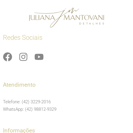
Redes Sociais
F
I
Y
a
n
o
c
s
u
e
t
t
Atendimento
b
a
u
o
g
b
Telefone: (42) 3229-2016
o
r
e
WhatsApp: (42) 98812-9329
k
a
m
Informações