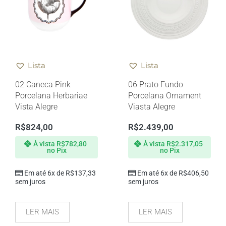
Lista
Lista
02 Caneca Pink
06 Prato Fundo
Porcelana Herbariae
Porcelana Ornament
Vista Alegre
Viasta Alegre
R$
824,00
R$
2.439,00
À vista
R$
782,80
À vista
R$
2.317,05
no Pix
no Pix
Em até 6x de
R$
137,33
Em até 6x de
R$
406,50
sem juros
sem juros
LER MAIS
LER MAIS