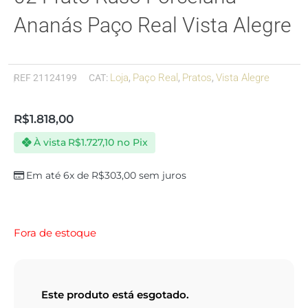
Ananás Paço Real Vista Alegre
Loja
Paço Real
Pratos
Vista Alegre
REF
21124199
CAT:
,
,
,
R$
1.818,00
À vista
R$
1.727,10
no Pix
Em até 6x de
R$
303,00
sem juros
Fora de estoque
Este produto está esgotado.