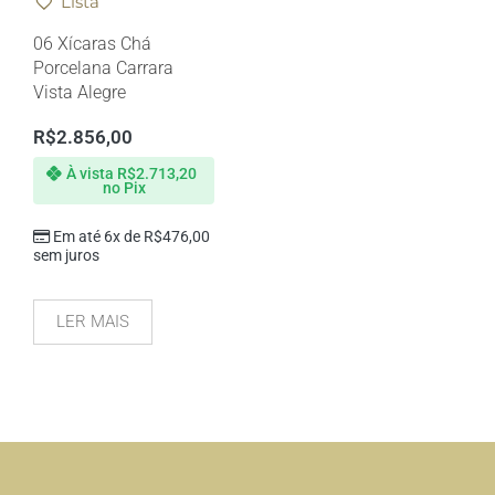
Lista
06 Xícaras Chá
Porcelana Carrara
Vista Alegre
R$
2.856,00
À vista
R$
2.713,20
no Pix
Em até 6x de
R$
476,00
sem juros
LER MAIS