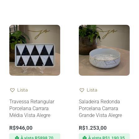
Lista
Lista
Travessa Retangular
Saladeira Redonda
Porcelana Carrara
Porcelana Carrara
Média Vista Alegre
Grande Vista Alegre
R$
946,00
R$
1.253,00
À vista
R$
898,70
À vista
R$
1.190,35