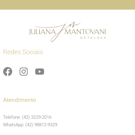
Redes Sociais
F
I
Y
a
n
o
c
s
u
e
t
t
Atendimento
b
a
u
o
g
b
Telefone: (42) 3229-2016
o
r
e
WhatsApp: (42) 98812-9329