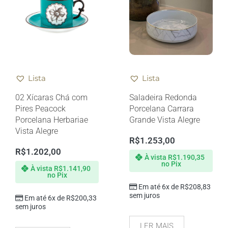
Lista
Lista
02 Xícaras Chá com
Saladeira Redonda
Pires Peacock
Porcelana Carrara
Porcelana Herbariae
Grande Vista Alegre
Vista Alegre
R$
1.253,00
R$
1.202,00
À vista
R$
1.190,35
no Pix
À vista
R$
1.141,90
no Pix
Em até 6x de
R$
208,83
sem juros
Em até 6x de
R$
200,33
sem juros
LER MAIS